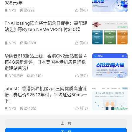
988元/年
VPS
阅读(
292
)
赞(
0
)


TNAHosting阵亡将士纪念日促销：高配建
站芝加哥Ryzen NVMe VPS年付$10起
VPS
阅读(
389
)
赞(
0
)


华纳云618新品上线：香港CN2建站套餐 4
核4G最新测评，日本美国香港机房自选稳
定建站首选！
VPS测评
阅读(
510
)
赞(
1
)


juhost：香港新界机房vps三网优质高速链
接，券后价$25.12年付，平均延迟50ms一
下！
VPS
阅读(
435
)
赞(
2
)


上一页