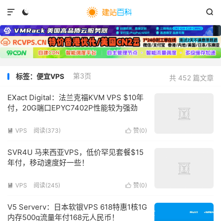



第3页
标签：便宜VPS
共 452 篇文章
EXact Digital：法兰克福KVM VPS $10年
付，20G端口EPYC7402P性能较为强劲
VPS
阅读(
373
)
赞(
0
)


SVR4U 马来西亚VPS，低价罕见套餐$15
年付，移动速度好一些！
VPS
阅读(
245
)
赞(
0
)


V5 Serverv：日本软银VPS 618特惠1核1G
内存500g流量年付168元人民币！