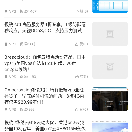
VPS
阅读(
1467
)
赞(
8
)


投稿#Jtti高防服务器4折专享，T级防御毫
秒响应，无视DDoS/CC，支持压力测试
VPS
阅读(
166
)
赞(
0
)


Breadcloud：面包云特惠活动产品，日本
vps与美国vps自选$15年付起，v6走
cn2gia线路！
VPS
阅读(
1180
)
赞(
1
)


Colocrossing补货啦：所有低端vps全线
补货了，彻底缓解机慌的问题！3核4G内
存仅需$20.99年付！
VPS
阅读(
566
)
赞(
0
)


投稿#华纳云618云端大促，香港cn2云服
务器198元/年，美国cn2云4H8G15M永久