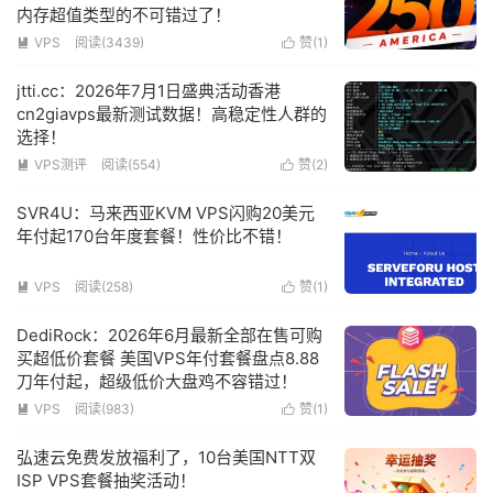
内存超值类型的不可错过了！
VPS
阅读(
3439
)
赞(
1
)


jtti.cc：2026年7月1日盛典活动香港
cn2giavps最新测试数据！高稳定性人群的
选择！
VPS测评
阅读(
554
)
赞(
2
)


SVR4U：马来西亚KVM VPS闪购20美元
年付起170台年度套餐！性价比不错！
VPS
阅读(
258
)
赞(
1
)


DediRock：2026年6月最新全部在售可购
买超低价套餐 美国VPS年付套餐盘点8.88
刀年付起，超级低价大盘鸡不容错过！
VPS
阅读(
983
)
赞(
1
)


弘速云免费发放福利了，10台美国NTT双
ISP VPS套餐抽奖活动！