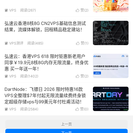
VPS
阅读(
267
)
赞(
2
)


弘速云香港8核8G CN2VPS基础信息测试
结果，流媒体解锁，回程精品稳定建站！
VPS测评
阅读(
485
)
赞(
1
)


弘速云：香港VPS 618 限时钜惠新老用户
同享￥19.9元8核8G内存无限流量，终身优
惠 买一年送一年！
VPS
阅读(
1402
)
赞(
2
)


DartNode：飞镖日 2026 限时特惠16款
VPS全整理$7年付起无限流量续费终身锁
定超级存储vps与99美元年付杜甫活动！
VPS
阅读(
2584
)
赞(
0
)


上一页