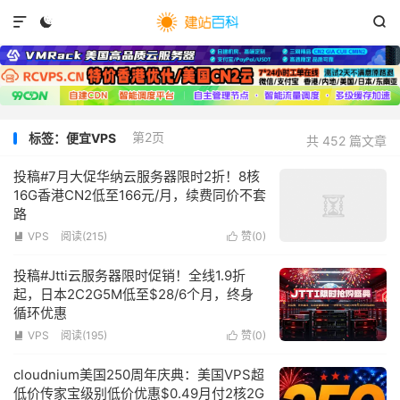



第2页
标签：便宜VPS
共 452 篇文章
投稿#7月大促华纳云服务器限时2折！8核
16G香港CN2低至166元/月，续费同价不套
路
VPS
阅读(
215
)
赞(
0
)


投稿#Jtti云服务器限时促销！全线1.9折
起，日本2C2G5M低至$28/6个月，终身
循环优惠
VPS
阅读(
195
)
赞(
0
)


cloudnium美国250周年庆典：美国VPS超
低价传家宝级别低价优惠$0.49月付2核2G