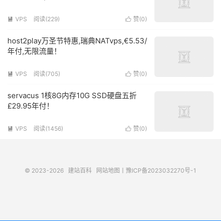
VPS
阅读(
229
)
赞(
0
)


host2play万圣节特惠,瑞典NATvps,€5.53/
年付,无限流量！
VPS
阅读(
705
)
赞(
0
)


servacus 1核8G内存10G SSD硬盘五折
£29.95年付！
VPS
阅读(
1456
)
赞(
0
)


© 2023-2026
建站百科
网站地图
丨
豫ICP备2023032270号-1