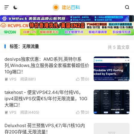



标签：无限流量
共 5 篇文章
desivps独家优惠：AMD系列,英特尔系
列,Windows,独立服务器全家福套餐超低价
10g端口！
VPS
阅读(
681
)
赞(
0
)


takehost - 便宜VPS€2.44/年付纯V6，
ipv4双栈VPS仅需€5/年付无限流量，10G
大端口！
VPS
阅读(
4405
)
赞(
3
)


Deluxhost 荷兰预售VPS,€7/年/1核1G内
存20G存储,无限流量！