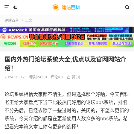



建站百科
正文

国内外热门论坛系统大全,优点以及官网网站介
绍！
2024-11-12
阅读(
2450
)
评论(0)
赞(
0
)

论坛系统相信大家都不陌生，但是选择那个好呐，今天百科
老王给大家盘点下当下比较热门好用的论坛bbs系统，排名
不分先后，已经去除了一些过时的，关闭的，不怎么更新的
系统，今天介绍的都是在更新使用人数众多的bbs系统。希
望看完本篇文章让你有更多的选择！