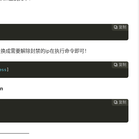
复制
复制
复制
复制
复制





换成需要解除封禁的ip在执行命令即可！
复制
复制
复制
复制




ess
]
an
复制
复制
复制



—————–