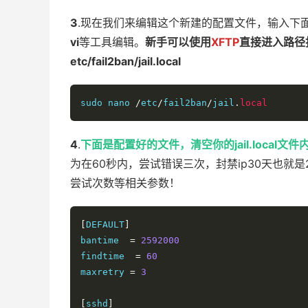
3
.现在我们来编辑这个新建的配置文件，输入下
vi
等工具编辑。
新手可以使用
XFTP
直接进入路径
etc/fail2ban/jail.local
sudo nano 
/
etc
/
fail2ban
/
jail
.
local
4
.
下面是配置好的文件，清空你的jail.local文件
为在60秒内，尝试错误三次，封禁ip30天也就是
尝试次数等相关参数！
[
DEFAULT
]
bantime  
=
2592000
findtime  
=
60
maxretry 
=
3
[
sshd
]