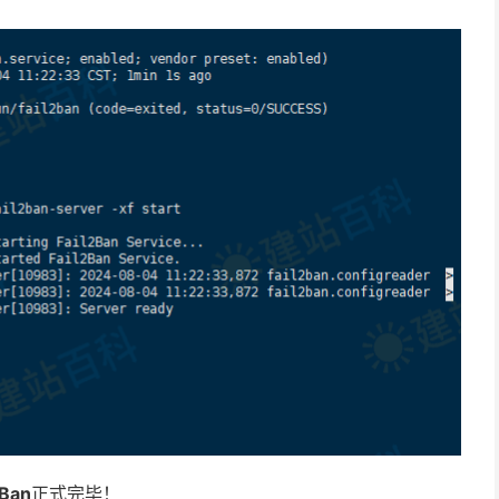
2Ban
正式完毕！