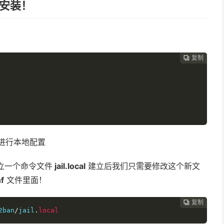
令安装！
复制
复制
复制
复制
复制
复制
复制
复制
复制
复制
复制
复制












命令进行本地配置
新建立一个命令文件
jail.local
建立后我们只需要修改这个新文
nf
文件里面！
复制
复制
复制
复制
复制
复制
复制
复制
复制
复制
复制











2ban
/
jail
.
local