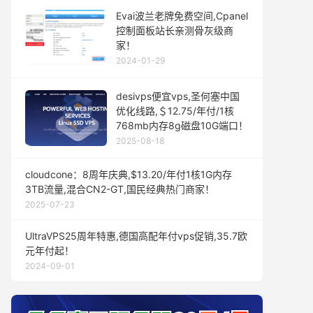
Evai波兰老牌免费空间,Cpanel
控制面板站长亲测骨灰级商
家！
2024-01-29
desivps便宜vps,圣何塞中国
优化线路,＄12.75/年付/1核
768mb内存8g磁盘10G端口！
2025-08-18
cloudcone：8周年庆典,$13.20/年付1核1G内存
3TB流量,混合CN2-GT,国民经典热门商家！
2025-07-23
UltraVPS25周年特惠,德国高配年付vps促销,35.7欧
元年付起！
2024-09-01