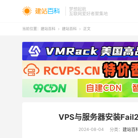
梦想起航
互联网爱好者聚集地
当前位置：
建站百科
建站百科
正文


VPS与服务器安装Fai
2024-08-04
分类：
建站百