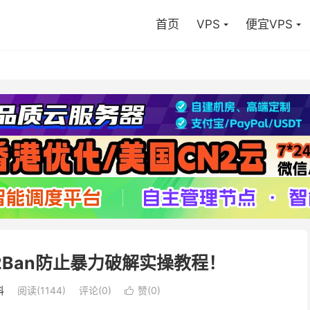
首页
VPS
便宜VPS
l2Ban防止暴力破解实操教程！
科
阅读(
1144
)
评论(0)
赞(
0
)
