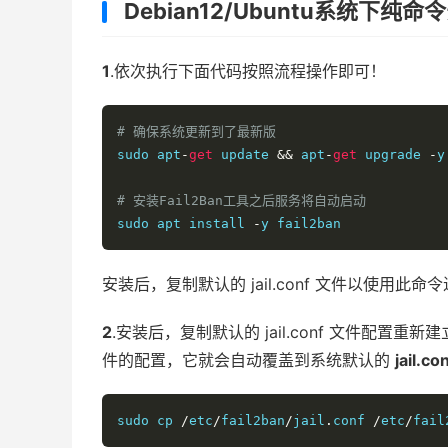
Debian12/Ubuntu系统下纯命
1
.依次执行下面代码按照流程操作即可！
# 确保系统更新到了最新版
sudo apt
-
get
 update 
&&
 apt
-
get
 upgrade 
-
y

# 安装Fail2Ban工具之后服务将自动启动
sudo apt install 
-
y fail2ban
安装后，复制默认的 jail.conf 文件以使用此
2
.安装后，复制默认的 jail.conf 文件配置重
件的配置，它就会自动覆盖到系统默认的
jail.co
sudo cp 
/
etc
/
fail2ban
/
jail
.
conf 
/
etc
/
fail