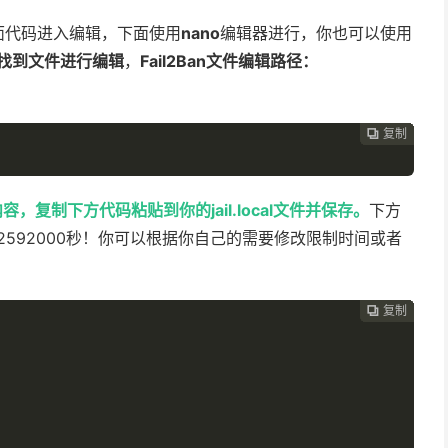
面代码进入编辑，下面使用
nano
编辑器进行，你也可以使用
找到文件进行编辑
，
Fail2Ban文件编辑路径：
复制
复制
复制
复制
复制
复制
复制
复制
复制
复制










内容，复制下方代码粘贴到你的jail.local文件并保存。
下方
2592000秒！你可以根据你自己的需要修改限制时间或者
复制
复制
复制
复制
复制
复制
复制
复制
复制








