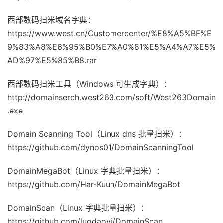
西部数码扫米域名字典：
https://www.west.cn/Customercenter/%E8%A5%BF%E
9%83%A8%E6%95%B0%E7%A0%81%E5%A4%A7%E5%
AD%97%E5%85%B8.rar
西部数码扫米工具（Windows 可生成字典）：
http://domainserch.west263.com/soft/West263Domain
.exe
Domain Scanning Tool（Linux dns 批量扫米）：
https://github.com/dynos01/DomainScanningTool
DomainMegaBot（Linux 字典批量扫米）：
https://github.com/Har-Kuun/DomainMegaBot
DomainScan（Linux 字典批量扫米）：
https://github.com/luodaoyi/DomainScan