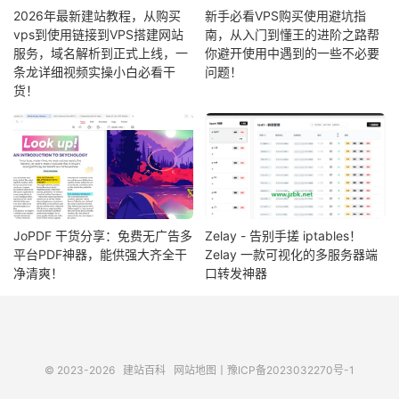
2026年最新建站教程，从购买
新手必看VPS购买使用避坑指
vps到使用链接到VPS搭建网站
南，从入门到懂王的进阶之路帮
服务，域名解析到正式上线，一
你避开使用中遇到的一些不必要
条龙详细视频实操小白必看干
问题！
货！
JoPDF 干货分享：免费无广告多
Zelay - 告别手搓 iptables！
平台PDF神器，能供强大齐全干
Zelay 一款可视化的多服务器端
净清爽！
口转发神器
© 2023-2026
建站百科
网站地图
丨
豫ICP备2023032270号-1