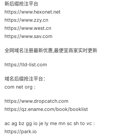
新后缀抢注平台
https://www.hexonet.net
https://www.zzy.cn
https://www.west.cn
https://www.sav.com
全网域名注册最新优惠,最便宜商家实时更新
https://tld-list.com
域名后缀抢注平台：
com net org :
https://www.dropcatch.com
https://qz.ename.com/book/booklist
ac ag bz gg io je ly me mn sc sh to vc :
https://park.io