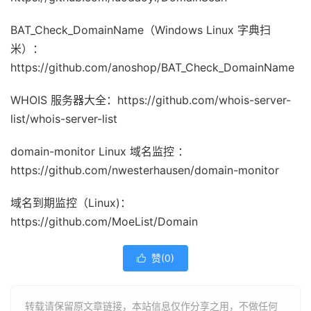
BAT_Check_DomainName（Windows Linux 字典扫
米）：
https://github.com/anoshop/BAT_Check_DomainName
WHOIS 服务器大全：https://github.com/whois-server-
list/whois-server-list
domain-monitor Linux 域名监控 ：
https://github.com/nwesterhausen/domain-monitor
域名到期监控（Linux)：
https://github.com/MoeList/Domain
赞(
0
)

转载请保留原文章链接，本站信息仅作分享之用，不做任何