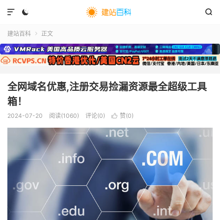



建站百科
正文

全网域名优惠,注册交易捡漏资源最全超级工具
箱！
2024-07-20
阅读(
1060
)
评论(0)
赞(
0
)
