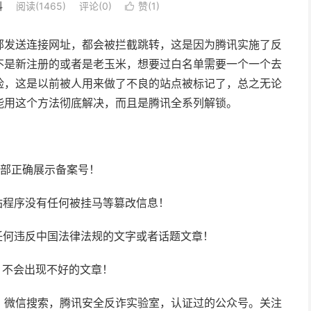
科
阅读(
1465
)
评论(0)
赞(
1
)

部发送连接网址，都会被拦截跳转，这是因为腾讯实施了反
不是新注册的或者是老玉米，想要过白名单需要一个一个去
险，这是以前被人用来做了不良的站点被标记了，总之无论
能用这个方法彻底解决，而且是腾讯全系列解锁。
底部正确展示备案号！
站程序没有任何被挂马等篡改信息！
任何违反中国法律法规的文字或者话题文章！
，不会出现不好的文章！
，微信搜索，腾讯安全反诈实验室，认证过的公众号。关注