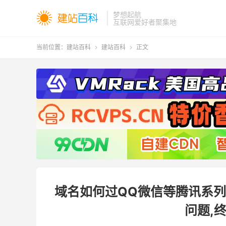
梦想起航
互联网爱好者聚集地
当前位置：
建站百科
建站百科
正文


域名如何过QQ微信等腾讯系列
问题,