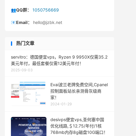
👥QQ群：
1050756669
📧Email：
hello@jzbk.net
热门文章
servitro：德国便宜vps，Ryzen 9 9950X仅需35.2
美元年付，最低套餐仅需12美元年付！
2025-09-03
Evai波兰老牌免费空间,Cpanel
控制面板站长亲测骨灰级商
家！
2024-01-29
desivps便宜vps,圣何塞中国
优化线路,＄12.75/年付/1核
768mb内存8g磁盘10G端口！