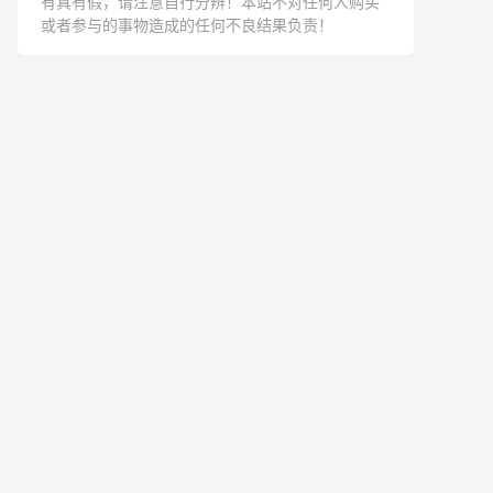
有真有假，请注意自行分辨！本站不对任何人购买
或者参与的事物造成的任何不良结果负责！