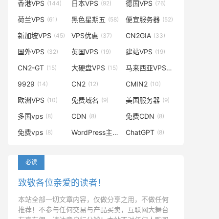
香港VPS
日本VPS
德国VPS
(144)
(92)
(76)
荷兰VPS
黑色星期五
便宜服务器
(61)
(58)
(52)
新加坡VPS
VPS优惠
CN2GIA
(45)
(37)
(33)
国外VPS
英国VPS
建站VPS
(32)
(19)
(19)
CN2-GT
大硬盘VPS
马来西亚VPS
(15)
(15)
(14)
9929
CN2
CMIN2
(14)
(12)
(10)
欧洲VPS
免费域名
美国服务器
(10)
(9)
(9)
多国vps
CDN
免费CDN
(8)
(8)
(8)
免费vps
WordPress主题
ChatGPT
(8)
(8)
(8)
必读
致敬各位亲爱的读者！
本站全部一切文章内容，仅做分享之用，不做任何
推荐！不参与任何交易与产品买卖，互联网大舞台