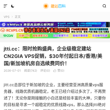



VPS
正文

jtti.cc：限时抢购盛典，企业级稳定建站
CN2GIA VPS促销，$30年付起日本/香港/美
国/新加坡机房自选续费同价！
2026-07-01
阅读(
742
)
评论(0)
赞(
0
)

jitt.cc总部位于新加坡的企业，主要经营亚洲高质量vps服
务器，线路优质机器稳定，老王已经介绍过多次了，不再赘
述了！无论你是刚接触的小白还是经验丰富的大神，只要你
的目标是寻求一个超稳定的优质线路vps，那么选择jtti绝对