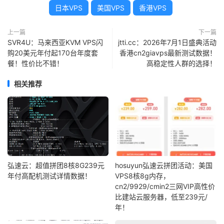
日本VPS
美国VPS
香港VPS
上一篇
下一篇
SVR4U：马来西亚KVM VPS闪
jtti.cc：2026年7月1日盛典活动
购20美元年付起170台年度套
香港cn2giavps最新测试数据！
餐！性价比不错！
高稳定性人群的选择！
相关推荐
弘速云：超值拼团8核8G239元
hosuyun弘速云拼团活动：美国
年付高配机测试详情数据！
VPS8核8g内存，
cn2/9929/cmin2三网VIP高性价
比建站云服务器，低至239元/
年！