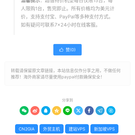
温馨提示
：超值特价机型每日仅限15台，每
人限购1台，售完即止。所有价格均为美元计
价，支持支付宝、PayPal等多种支付方式。
如有疑问可联系7×24小时在线客服。
赞(
0
)

转载请保留原文章链接，本站信息仅作分享之用，不做任何
推荐！海外商家请尽量使用paypal付款确保安全！
分享到









CN2GIA
外贸主机
建站VPS
新加坡VPS