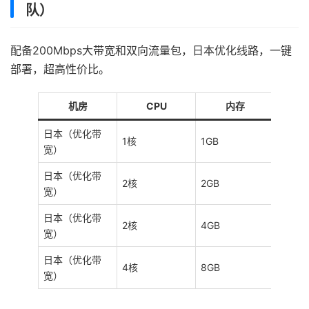
队）
配备200Mbps大带宽和双向流量包，日本优化线路，一键
部署，超高性价比。
机房
CPU
内存
日本（优化带
1核
1GB
200M
宽）
日本（优化带
2核
2GB
200M
宽）
日本（优化带
2核
4GB
200M
宽）
日本（优化带
4核
8GB
200M
宽）