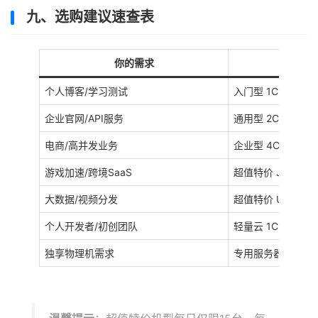
九、选购建议速查表
你的需求
推
个人博客/学习测试
入门型 1C1G（美
企业官网/API服务
通用型 2C2G~2
电商/高并发业务
企业型 4C8G~8C
游戏加速/跨境SaaS
超值特价 JP 2C2G
大数据/视频分发
超值特价 USA 8C1
个人开发者/初创团队
轻量云 1C1G~2C
独享物理机需求
专用服务器（香港/