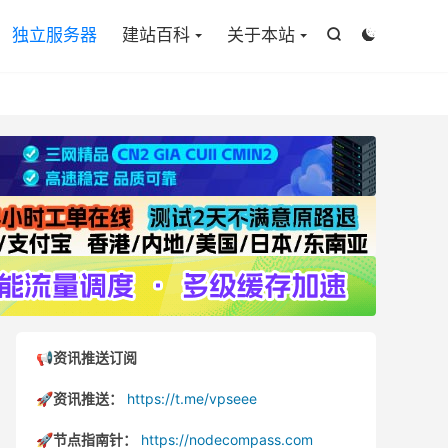

独立服务器
建站百科
关于本站


📢资讯推送订阅
🚀资讯推送：
https://t.me/vpseee
🚀节点指南针：
https://nodecompass.com