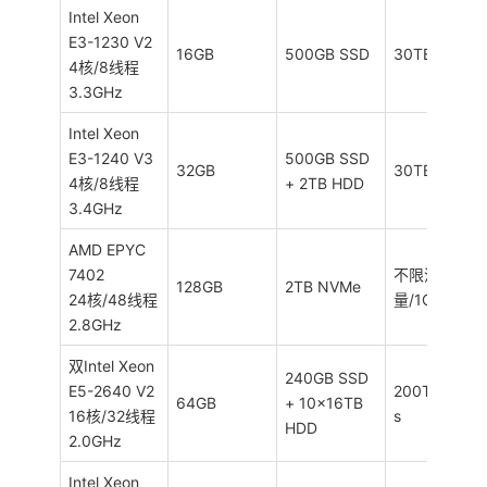
Intel Xeon
E3-1230 V2
16GB
500GB SSD
30TB/1Gbps
4核/8线程
3.3GHz
Intel Xeon
E3-1240 V3
500GB SSD
32GB
30TB/1Gbps
4核/8线程
+ 2TB HDD
3.4GHz
AMD EPYC
7402
不限流
128GB
2TB NVMe
24核/48线程
量/1Gbps
2.8GHz
双Intel Xeon
240GB SSD
E5-2640 V2
200TB/1Gbp
64GB
+ 10×16TB
16核/32线程
s
HDD
2.0GHz
Intel Xeon