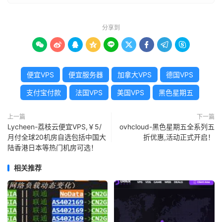
分享到









便宜VPS
便宜服务器
加拿大VPS
德国VPS
支付宝付款
法国VPS
美国VPS
黑色星期五
上一篇
下一篇
Lycheen-荔枝云便宜VPS,￥5/
ovhcloud-黑色星期五全系列五
月付全球20机房自选包括中国大
折优惠,活动正式开启！
陆香港日本等热门机房可选！
相关推荐