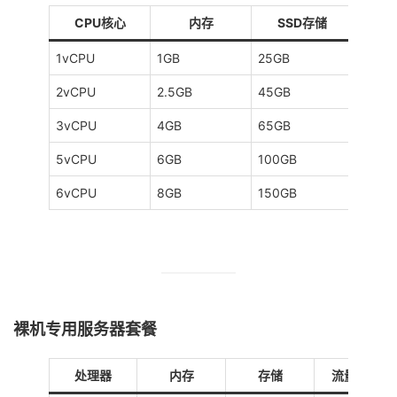
CPU核心
内存
SSD存储
流
1vCPU
1GB
25GB
2TB/1
2vCPU
2.5GB
45GB
3TB/1
3vCPU
4GB
65GB
6.5TB
5vCPU
6GB
100GB
10TB/
6vCPU
8GB
150GB
20TB/
裸机专用服务器套餐
处理器
内存
存储
流量/带宽