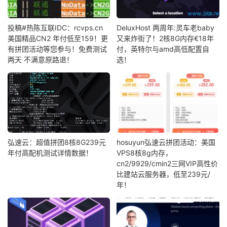
投稿#热陈互联IDC：rcvps.cn
DeluxHost 两周年:灵车老baby
美国精品CN2 年付低至159！更
又来炸街了！2核8G内存€18年
有拼团活动等您参与！免费测试
付，英特尔与amd高低配置自
两天 不满意原路退！
选！
弘速云：超值拼团8核8G239元
hosuyun弘速云拼团活动：美国
年付高配机测试详情数据！
VPS8核8g内存，
cn2/9929/cmin2三网VIP高性价
比建站云服务器，低至239元/
年！