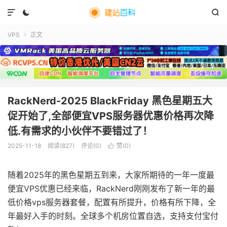



VPS
正文

RackNerd-2025 BlackFriday 黑色星期五大
促开始了,全部便宜VPS服务器优惠价格再次降
低.有需求的小伙伴不要错过了！
2025-11-18
阅读(
827
)
评论(0)
赞(
0
)

随着2025年的黑色星期五到来，大家所期待的一年一度最
便宜VPS优惠已经来临，RackNerd刚刚发布了新一年的最
低价格vps服务器套餐，配置有所提升，价格有所下降，全
年最好入手的时刻。全球多个机房位置自选，支持支付宝付