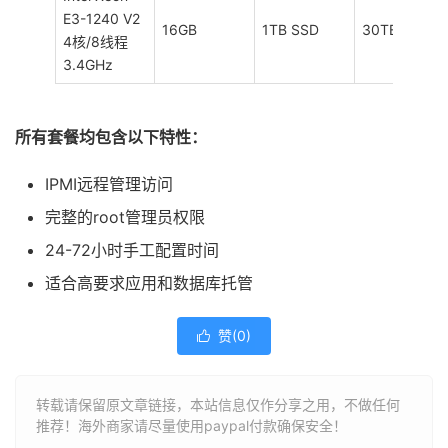
E3-1240 V2
16GB
1TB SSD
30TB/1Gbps
4核/8线程
3.4GHz
所有套餐均包含以下特性：
IPMI远程管理访问
完整的root管理员权限
24-72小时手工配置时间
适合高要求应用和数据库托管
赞(
0
)

转载请保留原文章链接，本站信息仅作分享之用，不做任何
推荐！海外商家请尽量使用paypal付款确保安全！