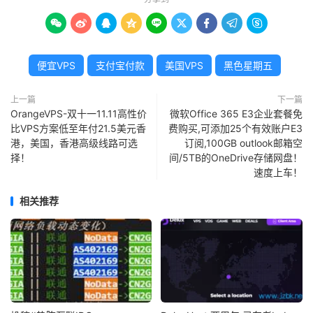









便宜VPS
支付宝付款
美国VPS
黑色星期五
上一篇
下一篇
OrangeVPS-双十一11.11高性价
微软Office 365 E3企业套餐免
比VPS方案低至年付21.5美元香
费购买,可添加25个有效账户E3
港，美国，香港高级线路可选
订阅,100GB outlook邮箱空
择！
间/5TB的OneDrive存储网盘！
速度上车！
相关推荐