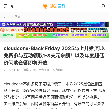



VPS
正文

cloudcone-Black Friday 2025马上开始,可以
免费参与互动领取1-3美元余额！以及年度超低
价闪购套餐即将开放
2025-11-12
阅读(
263
)
评论(0)
赞(
0
)

cloudcone不再多说了家喻户晓了，本次2025黑色星期五
马上开始了商家已经准备好页面，现在也可以参与下方活动
领取积分，填写问卷后返回页面领取积分，可以兑换最少1
美元账户余额！闪购套餐等待黑五开始！有账户的可以先参