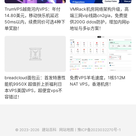
TrumVPS越南河内VPS：年付
VMRack机房网络架构升级，高
14.80美元，移动快乐机延迟
端三网vip线路cn2gia，免费提
50ms以内，续费同价可选4种下
供200G ddos防护，增加内网ip
单奖励！
地址与多ip方案！
breadcloud面包云：首发特惠性
免费VPS羊毛速度，1核512M
能机9950X 超值折上折福利日
NAT VPS，香港机房！
本VPS美国VPS，超便宜vps不
容错过！
© 2023-2026
建站百科
网站地图
丨
豫ICP备2023032270号-1