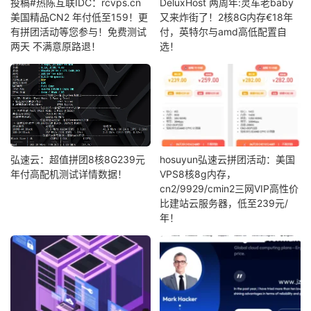
投稿#热陈互联IDC：rcvps.cn
DeluxHost 两周年:灵车老baby
美国精品CN2 年付低至159！更
又来炸街了！2核8G内存€18年
有拼团活动等您参与！免费测试
付，英特尔与amd高低配置自
两天 不满意原路退！
选！
弘速云：超值拼团8核8G239元
hosuyun弘速云拼团活动：美国
年付高配机测试详情数据！
VPS8核8g内存，
cn2/9929/cmin2三网VIP高性价
比建站云服务器，低至239元/
年！