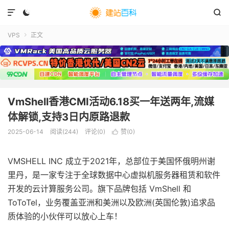



VPS
正文

VmShell香港CMI活动6.18买一年送两年,流媒
体解锁,支持3日内原路退款
2025-06-14
阅读(
244
)
评论(0)
赞(
0
)

VMSHELL INC 成立于2021年，总部位于美国怀俄明州谢
里丹，是一家专注于全球数据中心虚拟机服务器租赁和软件
开发的云计算服务公司。旗下品牌包括 VmShell 和
ToToTel，业务覆盖亚洲和美洲以及欧洲(英国伦敦)追求品
质体验的小伙伴可以放心上车！