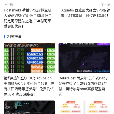
上一篇
下一篇
Hostshield 荷兰VPS,虚拟主机,
Aquatis 西雅图大硬盘VPS促销
大硬盘VPS促销,低至$5.99/年,
来了,1TB套餐月付仅需$3.50！
稳定可靠建站之选,三年付可享
受更加优惠！
相关推荐
投稿#热陈互联IDC：rcvps.cn
DeluxHost 两周年:灵车老baby
美国精品CN2 年付低至159！更
又来炸街了！2核8G内存€18年
有拼团活动等您参与！免费测试
付，英特尔与amd高低配置自
两天 不满意原路退！
选！