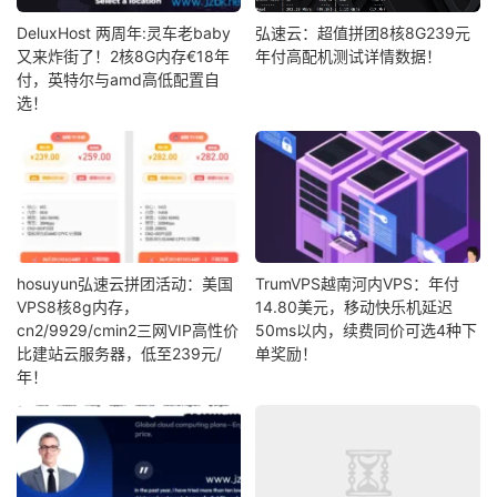
DeluxHost 两周年:灵车老baby
弘速云：超值拼团8核8G239元
又来炸街了！2核8G内存€18年
年付高配机测试详情数据！
付，英特尔与amd高低配置自
选！
hosuyun弘速云拼团活动：美国
TrumVPS越南河内VPS：年付
VPS8核8g内存，
14.80美元，移动快乐机延迟
cn2/9929/cmin2三网VIP高性价
50ms以内，续费同价可选4种下
比建站云服务器，低至239元/
单奖励！
年！