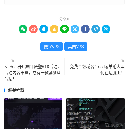
分享到









便宜VPS
美国VPS
上一篇
下一篇
NiiHost开启周年庆暨618活动，
免费二级域名：os.kg羊毛大军
活动内容丰富，总有一款套餐适
何在速度上！
合您！
相关推荐