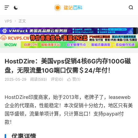



VPS
正文

HostDZire：美国vps促销4核6G内存100G磁
盘，无限流量10G端口仅需＄24/年付！
2025-05-29
阅读(
593
)
评论(0)
赞(
1
)

HostDZire印度商家，始于2013年，老牌子了，leaseweb
企业的代理商，性能稳定！本次促销十分给力，地区只有美
国华盛顿，流量单项计算，只计算出口！支持paypal付
款！
优惠详情