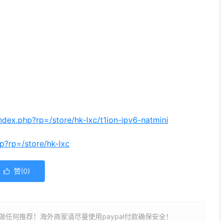
/index.php?rp=/store/hk-lxc/t1ion-ipv6-natmini
hp?rp=/store/hk-lxc
赞(
0
)

任何推荐！海外商家请尽量使用paypal付款确保安全！