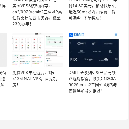
试详
美国VPS8核8g内存，
付14.80美元，移动快乐机
cn2/9929/cmin2三网VIP高
延迟50ms以内，续费同价
性价比建站云服务器，低至
可选4种下单奖励！
239元/年！
首发特
免费VPS羊毛速度，1核
DMIT 全系列VPS产品与线
折上折
512M NAT VPS，香港机
路选购指南，顶尖CN2GIA
，超
房！
9929 cmin2三网vip线路与
套餐详解购买推荐！