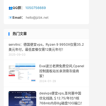
👥QQ群：
1050756669
📧Email：
hello@jzbk.net
热门文章
servitro：德国便宜vps，Ryzen 9 9950X仅需35.2
美元年付，最低套餐仅需12美元年付！
2025-09-03
Evai波兰老牌免费空间,Cpanel
控制面板站长亲测骨灰级商
家！
2024-01-29
desivps便宜vps,圣何塞中国
优化线路,＄12.75/年付/1核
768mb内存8g磁盘10G端口！