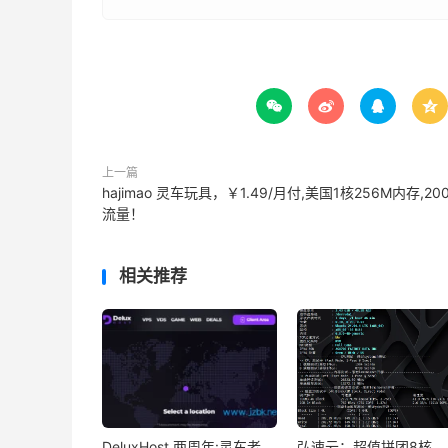




上一篇
hajimao 灵车玩具，￥1.49/月付,美国1核256M内存,20
流量！
相关推荐
DeluxHost 两周年:灵车老
弘速云：超值拼团8核