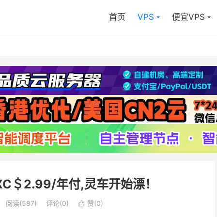
首页
VPS
便宜VPS
,LXC＄2.99/年付,灵车开始漂！
阅读(
587
)
评论(0)
赞(
0
)
