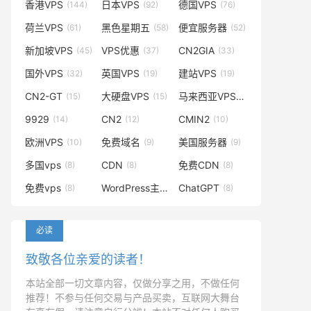
香港VPS
日本VPS
德国VPS
(144)
(92)
(76)
荷兰VPS
黑色星期五
便宜服务器
(61)
(58)
(52)
新加坡VPS
VPS优惠
CN2GIA
(45)
(37)
(33)
国外VPS
英国VPS
建站VPS
(32)
(19)
(19)
CN2-GT
大硬盘VPS
马来西亚VPS
(15)
(15)
(14)
9929
CN2
CMIN2
(14)
(12)
(10)
欧洲VPS
免费域名
美国服务器
(10)
(9)
(9)
多国vps
CDN
免费CDN
(8)
(8)
(8)
免费vps
WordPress主题
ChatGPT
(8)
(8)
(8)
必读
致敬各位亲爱的读者！
本站全部一切文章内容，仅做分享之用，不做任何
推荐！不参与任何交易与产品买卖，互联网大舞台