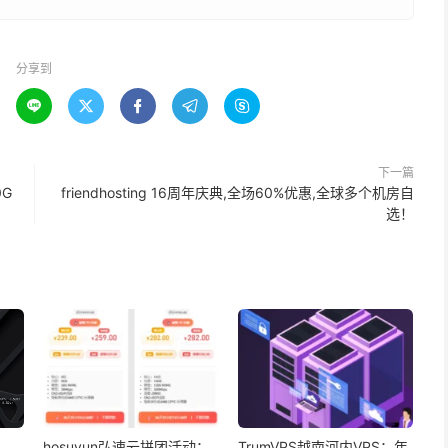
分享到





下一篇
0G
friendhosting 16周年庆典,全场60%优惠,全球多个机房自
选！
hosuyun弘速云拼团活动：
TrumVPS越南河内VPS：年