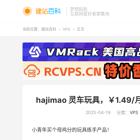
梦想起航
互联网爱好者聚集地
当前位置：
建站百科
VPS
正文


hajimao 灵车玩具，￥1.49
2025-04-19
分类：
VPS
小青年买个母鸡分的玩具练手产品！