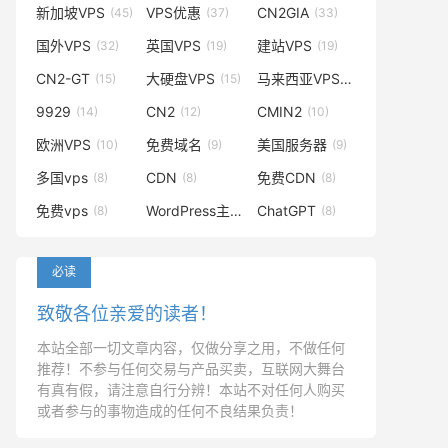
新加坡VPS
VPS优惠
CN2GIA
(45)
(37)
(33)
国外VPS
英国VPS
建站VPS
(32)
(19)
(19)
CN2-GT
大硬盘VPS
马来西亚VPS
(15)
(15)
(14)
9929
CN2
CMIN2
(14)
(12)
(10)
欧洲VPS
免费域名
美国服务器
(10)
(9)
(9)
多国vps
CDN
免费CDN
(8)
(8)
(8)
免费vps
WordPress主题
ChatGPT
(8)
(8)
(8)
必读
致敬各位亲爱的读者！
本站全部一切文章内容，仅做分享之用，不做任何
推荐！不参与任何交易与产品买卖，互联网大舞台
有真有假，请注意自行分辨！本站不对任何人购买
或者参与的事物造成的任何不良结果负责！