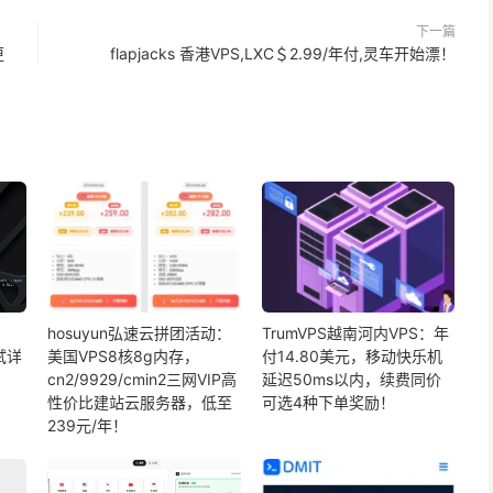
下一篇
更
flapjacks 香港VPS,LXC＄2.99/年付,灵车开始漂！
hosuyun弘速云拼团活动：
TrumVPS越南河内VPS：年
试详
美国VPS8核8g内存，
付14.80美元，移动快乐机
cn2/9929/cmin2三网VIP高
延迟50ms以内，续费同价
性价比建站云服务器，低至
可选4种下单奖励！
239元/年！