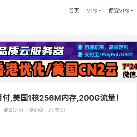
首页
VPS
便宜VPS
/月付,美国1核256M内存,200G流量！
阅读(
319
)
评论(0)
赞(
0
)
