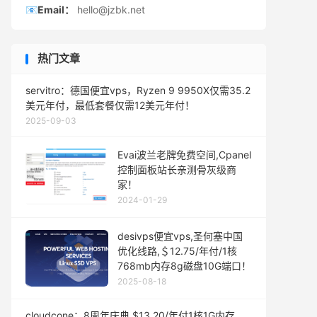
📧Email：
hello@jzbk.net
热门文章
servitro：德国便宜vps，Ryzen 9 9950X仅需35.2
美元年付，最低套餐仅需12美元年付！
2025-09-03
Evai波兰老牌免费空间,Cpanel
控制面板站长亲测骨灰级商
家！
2024-01-29
desivps便宜vps,圣何塞中国
优化线路,＄12.75/年付/1核
768mb内存8g磁盘10G端口！
2025-08-18
cloudcone：8周年庆典,$13.20/年付1核1G内存