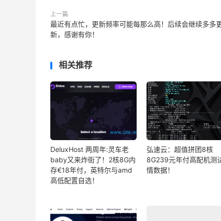
上一篇
最近有点忙，更新频率可能每那么高！后续会继续多多
新，感谢有你！
相关推荐
DeluxHost 两周年:灵车老
弘速云：超值拼团8核
baby又来炸街了！2核8G内
8G239元年付高配机测
存€18年付，英特尔与amd
情数据！
高低配置自选！