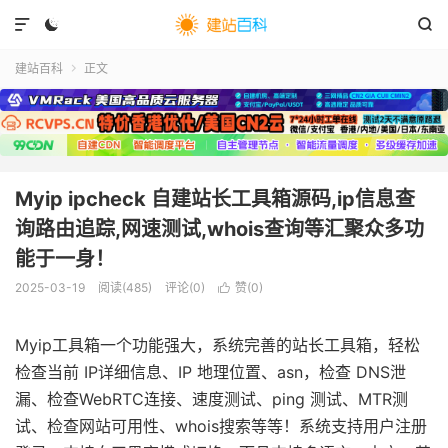



建站百科
正文

Myip ipcheck 自建站长工具箱源码,ip信息查
询路由追踪,网速测试,whois查询等汇聚众多功
能于一身！
2025-03-19
阅读(
485
)
评论(0)
赞(
0
)

Myip工具箱一个功能强大，系统完善的站长工具箱，轻松
检查当前 IP详细信息、IP 地理位置、asn，检查 DNS泄
漏、检查WebRTC连接、速度测试、ping 测试、MTR测
试、检查网站可用性、whois搜索等等！系统支持用户注册