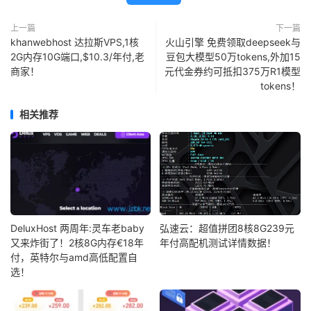
上一篇
下一篇
khanwebhost 达拉斯VPS,1核
火山引擎 免费领取deepseek与
2G内存10G端口,$10.3/年付,老
豆包大模型50万tokens,外加15
商家！
元代金券约可抵扣375万R1模型
tokens！
相关推荐
DeluxHost 两周年:灵车老baby
弘速云：超值拼团8核8G239元
又来炸街了！2核8G内存€18年
年付高配机测试详情数据！
付，英特尔与amd高低配置自
选！