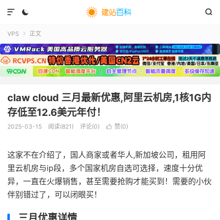



VPS
正文

claw cloud 三月最新优惠,阿里云机房,1核1G内
存低至12.6美元年付！
2025-03-15
阅读(
821
)
评论(0)
赞(
0
)

这家不在介绍了，国人商家或者华人,新加坡公司，租用阿
里云机房与ip段，多个国家机房自选可选择，速度十分优
异，一直在火爆销售，甚至需要抢购才能买到！需要的小伙
伴别错过了，可以闭眼买！
三月优惠详情