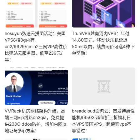
hosuyun弘速云拼团活动：美国
TrumVPS越南河内VPS：年付
VPS8核8g内存，
14.80美元，移动快乐机延迟
cn2/9929/cmin2三网VIP高性价
50ms以内，续费同价可选4种下
比建站云服务器，低至239元/
单奖励！
年！
VMRack机房网络架构升级，高
breadcloud面包云：首发特惠性
端三网vip线路cn2gia，免费提
能机9950X 超值折上折福利日
供200G ddos防护，增加内网ip
本VPS美国VPS，超便宜vps不
地址与多ip方案！
容错过！