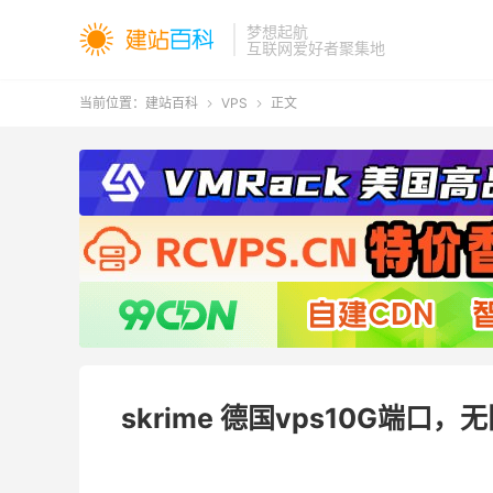
梦想起航
互联网爱好者聚集地
当前位置：
建站百科
VPS
正文


skrime 德国vps10G端口