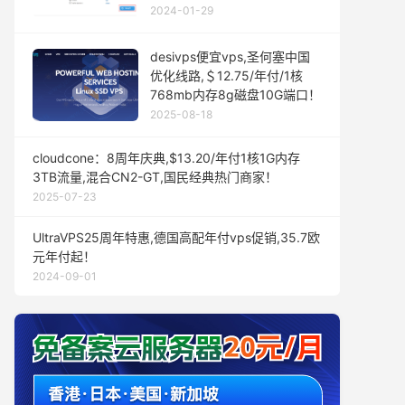
2024-01-29
desivps便宜vps,圣何塞中国
优化线路,＄12.75/年付/1核
768mb内存8g磁盘10G端口！
2025-08-18
cloudcone：8周年庆典,$13.20/年付1核1G内存
3TB流量,混合CN2-GT,国民经典热门商家！
2025-07-23
UltraVPS25周年特惠,德国高配年付vps促销,35.7欧
元年付起！
2024-09-01