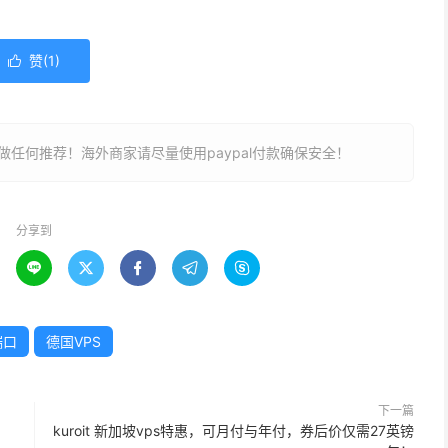
赞(
1
)

任何推荐！海外商家请尽量使用paypal付款确保安全！
分享到





端口
德国VPS
下一篇
kuroit 新加坡vps特惠，可月付与年付，券后价仅需27英镑