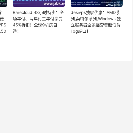
销：
Rarecloud 48小时特卖：全
desivps独家优惠：AMD系
存德
场年付、两年付三年付享受
列,英特尔系列,Windows,独
VPS
45%折扣！全球9机房自
立服务器全家福套餐超低价
50
选！
10g端口！