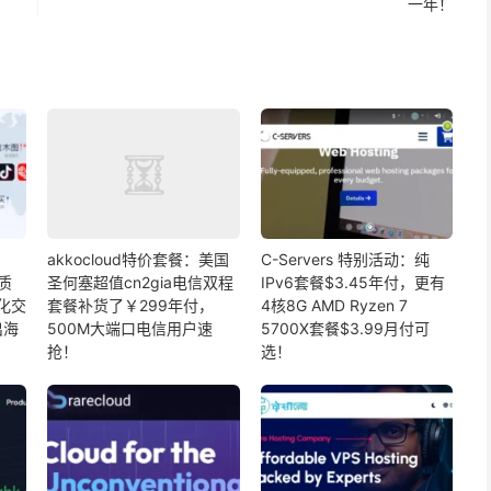
一年！
akkocloud特价套餐：美国
C-Servers 特别活动：纯
优质
圣何塞超值cn2gia电信双程
IPv6套餐$3.45年付，更有
量化交
套餐补货了￥299年付，
4核8G AMD Ryzen 7
出海
500M大端口电信用户速
5700X套餐$3.99月付可
抢！
选！