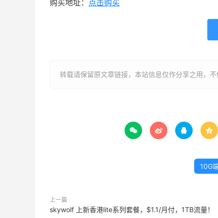
购买地址：
点击购买
转载请保留原文章链接，本站信息仅作分享之用，不做




10G
上一篇
skywolf 上新香港lite系列套餐，$1.1/月付，1TB流量！