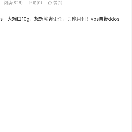
阅读(
826
)
评论(0)
赞(
1
)

ps，大端口10g，想想就爽歪歪，只能月付！vps自带ddos