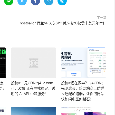





下一篇
！
hostsailor 荷兰VPS,＄6/年付,2核2G仅需十美元年付！
节点
投稿#一元CDN:q4-2.com
投稿#还在裸奔？Q4CDN：
试与
可开发票 正在寻找稳定、透
先测后买，给网站穿上防弹
明的 AI API 中转服务？
衣还配加速器，让你的网站
快如闪电坚如磐石！