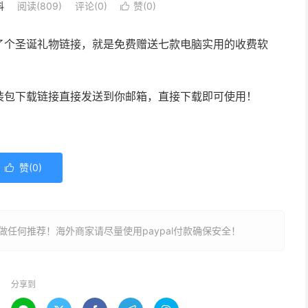
科
阅读(
809
)
评论(0)
赞(
0
)

了个圣诞礼物链接，就是免费赠送七款电脑实用的收费软
装包下载链接直接发送到你邮箱，直接下载即可使用！
赞(
0
)

任何推荐！海外商家请尽量使用paypal付款确保安全！
分享到