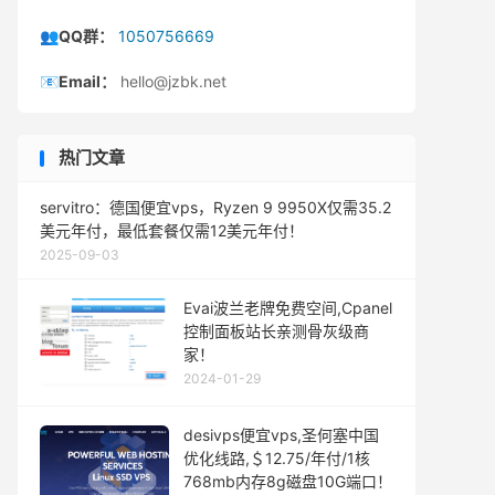
👥QQ群：
1050756669
📧Email：
hello@jzbk.net
热门文章
servitro：德国便宜vps，Ryzen 9 9950X仅需35.2
美元年付，最低套餐仅需12美元年付！
2025-09-03
Evai波兰老牌免费空间,Cpanel
控制面板站长亲测骨灰级商
家！
2024-01-29
desivps便宜vps,圣何塞中国
优化线路,＄12.75/年付/1核
768mb内存8g磁盘10G端口！