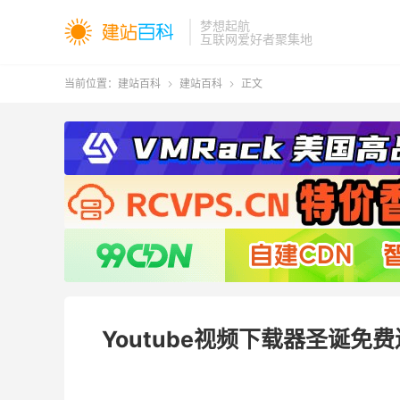
梦想起航
互联网爱好者聚集地
当前位置：
建站百科
建站百科
正文


Youtube视频下载器圣诞