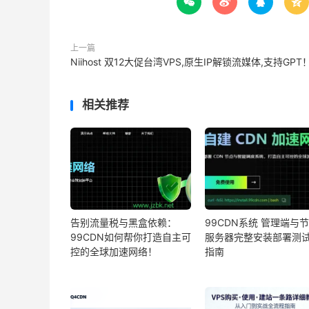




上一篇
Niihost 双12大促台湾VPS,原生IP解锁流媒体,支持GPT
相关推荐
告别流量税与黑盒依赖：
99CDN系统 管理端与
99CDN如何帮你打造自主可
服务器完整安装部署测
控的全球加速网络！
指南