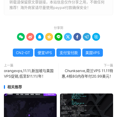
转载请保留原文章链接，本站信息仅作分享之用，不做任何
推荐！海外商家请尽量使用paypal付款确保安全！
分享到









CN2-GT
便宜VPS
支付宝付款
美国VPS
上一篇
下一篇
orangevps,11.11,新加坡与美国
Chunkserve,荷兰VPS 11.11特
VPS促销,低至$11.11/年！
惠,4核8G内存年付20.99美元！
相关推荐