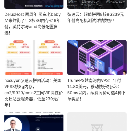
DeluxHost 两周年:灵车老baby
弘速云：超值拼团8核8G239元
又来炸街了！2核8G内存€18年
年付高配机测试详情数据！
付，英特尔与amd高低配置自
选！
hosuyun弘速云拼团活动：美国
TrumVPS越南河内VPS：年付
VPS8核8g内存，
14.80美元，移动快乐机延迟
cn2/9929/cmin2三网VIP高性价
50ms以内，续费同价可选4种下
比建站云服务器，低至239元/
单奖励！
年！