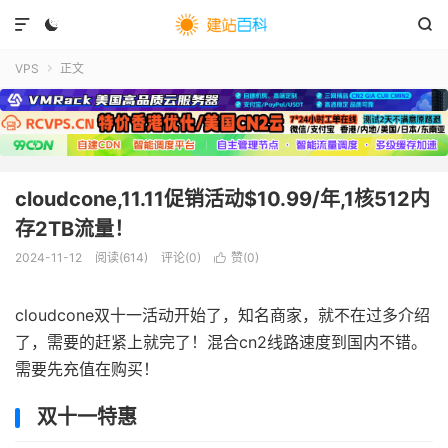



VPS
正文

cloudcone,11.11促销活动$10.99/年,1核512内
存2TB流量！
2024-11-12
阅读(
614
)
评论(0)
赞(
0
)

cloudcone双十一活动开始了，知名商家，就不在过多介绍
了，需要的赶紧上就完了！混合cn2线路速度到国内不错。
需要先充值在购买！
双十一特惠