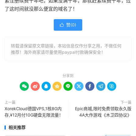
紧注册续费十年吧，如果没满十年，那就赶紧续费十年，过
了这时间就没那么便宜的域名了！
赞(
0
)

转载请保留原文章链接，本站信息仅作分享之用，不做任何
推荐！海外商家请尽量使用paypal付款确保安全！
分享到









上一篇
下一篇
XorekCloud德国VPS,1核8G内
Epic商城,限时免费领取永久版
存,¥12月付10G硬盘无限流量！
4A大作游戏《木卫四协议》
相关推荐