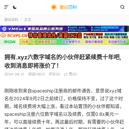



建站百科
正文

拥有.xyz六数字域名的小伙伴赶紧续费十年吧,
收到消息即将涨价了！
2024-08-21
阅读(
1821
)
评论(0)
赞(
0
)

刚刚收到来自spaceship注册商的邮件通告，意思说xyz域
名在2024年9月2日之前续订，价格保持不变，过了这个时
期，域名续费将大幅上涨，看过本站置顶的小伙伴都知道，
spaceship注册六位数字域名以及续费，仅需0.8x美元一
年，可以直接续费十年，再这最后时期，有需要的小伙伴赶