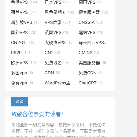
香港VPS
日本VPS
德国VPS
(144)
(92)
(76)
荷兰VPS
黑色星期五
便宜服务器
(61)
(58)
(52)
新加坡VPS
VPS优惠
CN2GIA
(45)
(37)
(33)
国外VPS
英国VPS
建站VPS
(32)
(19)
(19)
CN2-GT
大硬盘VPS
马来西亚VPS
(15)
(15)
(14)
9929
CN2
CMIN2
(14)
(12)
(10)
欧洲VPS
免费域名
美国服务器
(10)
(9)
(9)
多国vps
CDN
免费CDN
(8)
(8)
(8)
免费vps
WordPress主题
ChatGPT
(8)
(8)
(8)
必读
致敬各位亲爱的读者！
本站全部一切文章内容，仅做分享之用，不做任何
推荐！不参与任何交易与产品买卖，互联网大舞台