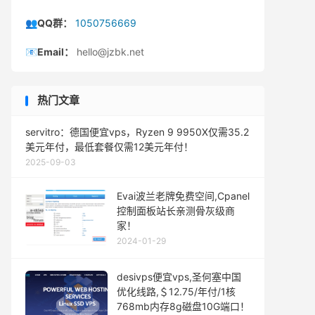
👥QQ群：
1050756669
📧Email：
hello@jzbk.net
热门文章
servitro：德国便宜vps，Ryzen 9 9950X仅需35.2
美元年付，最低套餐仅需12美元年付！
2025-09-03
Evai波兰老牌免费空间,Cpanel
控制面板站长亲测骨灰级商
家！
2024-01-29
desivps便宜vps,圣何塞中国
优化线路,＄12.75/年付/1核
768mb内存8g磁盘10G端口！