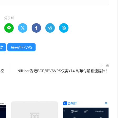
分享到





款
马来西亚VPS
下一篇
B空
NiiHost香港BGP/IPV6VPS仅需¥14.8/年付解锁流媒体！