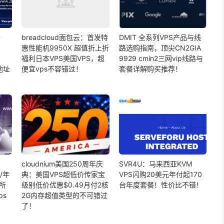
升
breadcloud面包云：首发特
DMIT 全系列VPS产品与线
惠性能机9950X 超值折上折
路选购指南，顶尖CN2GIA
福利日本VPS美国VPS，超
9929 cmin2三网vip线路与
地址
便宜vps不容错过！
套餐详解购买推荐！
cloudnium美国250周年庆
SVR4U：马来西亚KVM
/年
典：美国VPS超低价传家宝
VPS闪购20美元年付起170
，所
级别低价优惠$0.49月付2核
台年度套餐！性价比不错！
ps
2G内存超值类型的不可错过
了！