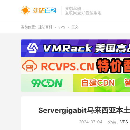
梦想起航
互联网爱好者聚集地
当前位置：
建站百科
VPS
正文


Servergigabit马来西
2024-07-04
分类：
VPS