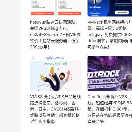
hosuyun弘速云拼团活动：
VMRack机房网络架构
美国VPS8核8g内存，
级，高端三网vip线路
cn2/9929/cmin2三网VIP高
cn2gia，免费提供200G
性价比建站云服务器，低至
ddos防护，增加内网ip
239元/年！
与多ip方案！
VMISS 全系列VPS产品与线
DediRock全新i9 VPS上
路选购指南：洛杉矶、香
线，超值经典VPS$8.88
港、日本、CN2GIA线路TRI
起，存储机$12.88/年
线路以及其他全部套餐线路
有目前在售的超级便宜v
详细购买指南！
套餐合集！