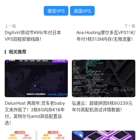
便宜VPS
美国VPS
上一篇
下一篇
Digitvirt劳动节¥99/年付日本
Ava.Hosting摩尔多瓦VPS11€/
VPS回程软银线路！
年付1核512M内存/无限流量！
相关推荐
DeluxHost 两周年:灵车老baby
弘速云：超值拼团8核8G239元
又来炸街了！2核8G内存€18年
年付高配机测试详情数据！
付，英特尔与amd高低配置自
选！