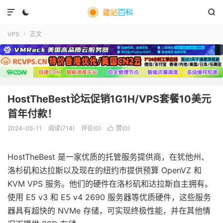



VPS
正文

HostTheBest论坛促销1G1H/VPS套餐10美元
首年付款！
2024-05-11
阅读(
714
)
评论(0)
赞(
0
)

HostTheBest 是一家优质的托管服务提供商，在犹他州、
洛杉矶和达拉斯以及现在的纽约市提供预算 OpenVZ 和
KVM VPS 服务。他们的硬件在洛杉矶和达拉斯自主拥有。
使用 E5 v3 和 E5 v4 2690 服务器等优质硬件，这些服务
器具有超快的 NVMe 存储，可实现终极性能，并在其他情