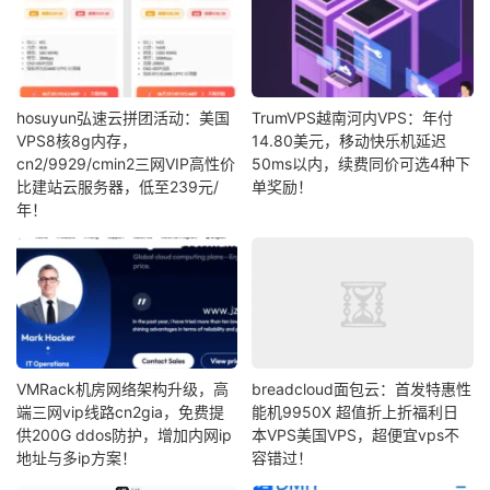
hosuyun弘速云拼团活动：美国
TrumVPS越南河内VPS：年付
VPS8核8g内存，
14.80美元，移动快乐机延迟
cn2/9929/cmin2三网VIP高性价
50ms以内，续费同价可选4种下
比建站云服务器，低至239元/
单奖励！
年！
VMRack机房网络架构升级，高
breadcloud面包云：首发特惠性
端三网vip线路cn2gia，免费提
能机9950X 超值折上折福利日
供200G ddos防护，增加内网ip
本VPS美国VPS，超便宜vps不
地址与多ip方案！
容错过！