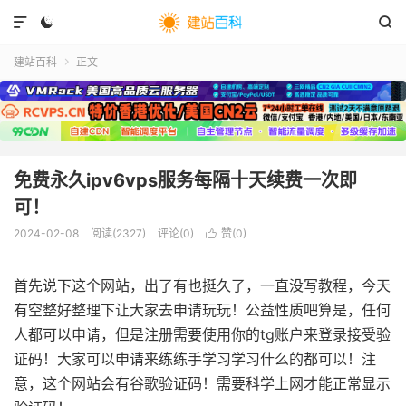



建站百科
正文

免费永久ipv6vps服务每隔十天续费一次即
可！
2024-02-08
阅读(
2327
)
评论(0)
赞(
0
)

首先说下这个网站，出了有也挺久了，一直没写教程，今天
有空整好整理下让大家去申请玩玩！公益性质吧算是，任何
人都可以申请，但是注册需要使用你的tg账户来登录接受验
证码！大家可以申请来练练手学习学习什么的都可以！注
意，这个网站会有谷歌验证码！需要科学上网才能正常显示