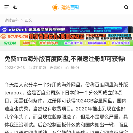



建站百科
正文

免费1TB海外版百度网盘,不限速注册即可获得!
2023-12-13
阅读(
1812
)
评论(0)
赞(
0
)

今天给大家分享一个好用的海外网盘，俗称百度网盘海外版
terabox，这是百度公司旗下日本的一个分公司成立的项
目，无需任何条件，注册即可获得1024GB容量网盘，国内
速度也优秀，当然也有收费项目。2020年推出到现在也好
几个年头了，而且现在貌似限速了，但是不是那么严重，具
体我还没测试。后台控制面板什么的和国内如出一辙，而且
还可以通过网盘赚钱，有兴趣的小伙伴可以去官网自行研究