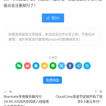
接点击注册就行了！
赞(
0
)

转载请保留原文章链接，本站信息仅作分享之用，不做任何
推荐！海外商家请尽量使用paypal付款确保安全！
分享到









免费网盘
上一篇
下一篇
fiberstate专用服务器月付
CloudCone圣诞节促销开始了低
34.95,32GB内存四核八线程黑
至9.5美元年付！