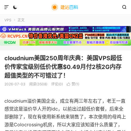



VPS
正文

cloudnium美国250周年庆典：美国VPS超低
价传家宝级别低价优惠$0.49月付2核2G内存
超值类型的不可错过了！
2026-07-03
阅读(
3508
)
评论(0)
赞(
1
)

cloudnium溢价美国企业，成立有两三年左右了，老王一直
感觉这是溢价华人开的idc，以前出过超低价套餐，后来全
部删除了，现在有使用新系统来销售了，本次使用的母鸡上
游是Colocrossing机房，所以大家应该知道什么质量了，