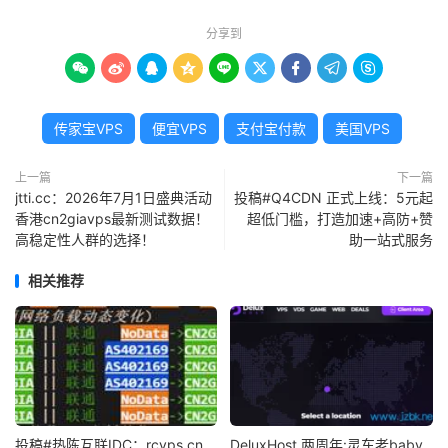
分享到









传家宝VPS
便宜VPS
支付宝付款
美国VPS
上一篇
下一篇
jtti.cc：2026年7月1日盛典活动
投稿#Q4CDN 正式上线：5元起
香港cn2giavps最新测试数据！
超低门槛，打造加速+高防+赞
高稳定性人群的选择！
助一站式服务
相关推荐
投稿#热陈互联IDC：rcvps.cn
DeluxHost 两周年:灵车老baby