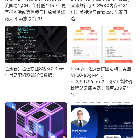
美国精品CN2 年付低至159！更
又来炸街了！2核8G内存€18年
有拼团活动等您参与！免费测试
付，英特尔与amd高低配置自
两天 不满意原路退！
选！
弘速云：超值拼团8核8G239元
hosuyun弘速云拼团活动：美国
年付高配机测试详情数据！
VPS8核8g内存，
cn2/9929/cmin2三网VIP高性价
比建站云服务器，低至239元/
年！