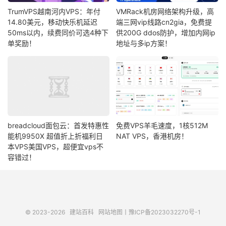
TrumVPS越南河内VPS：年付
VMRack机房网络架构升级，高
14.80美元，移动快乐机延迟
端三网vip线路cn2gia，免费提
50ms以内，续费同价可选4种下
供200G ddos防护，增加内网ip
单奖励！
地址与多ip方案！
breadcloud面包云：首发特惠性
免费VPS羊毛速度，1核512M
能机9950X 超值折上折福利日
NAT VPS，香港机房！
本VPS美国VPS，超便宜vps不
容错过！
© 2023-2026
建站百科
网站地图
丨
豫ICP备2023032270号-1