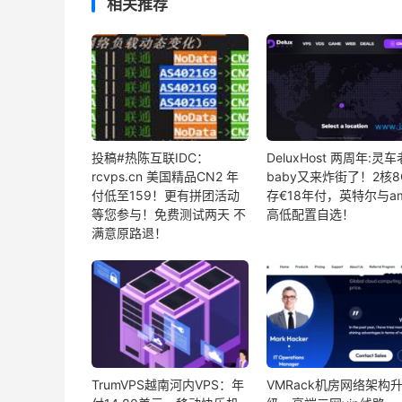
相关推荐
投稿#热陈互联IDC：
DeluxHost 两周年:灵车
rcvps.cn 美国精品CN2 年
baby又来炸街了！2核8
付低至159！更有拼团活动
存€18年付，英特尔与a
等您参与！免费测试两天 不
高低配置自选！
满意原路退！
TrumVPS越南河内VPS：年
VMRack机房网络架构