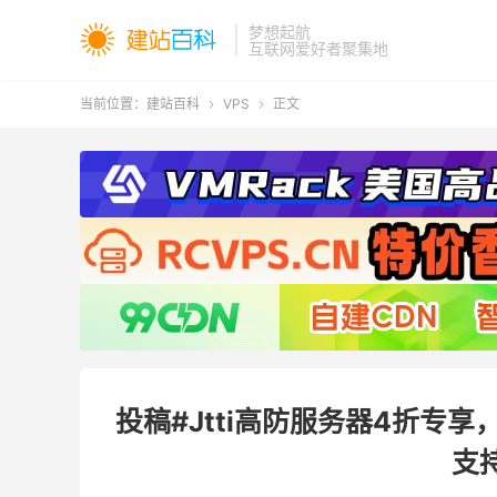
梦想起航
互联网爱好者聚集地
当前位置：
建站百科
VPS
正文


投稿#Jtti高防服务器4折专享
支