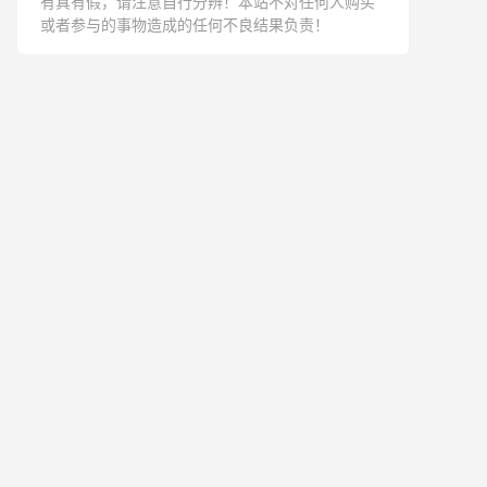
有真有假，请注意自行分辨！本站不对任何人购买
或者参与的事物造成的任何不良结果负责！