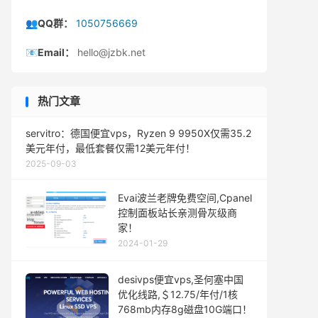
👥QQ群：
1050756669
📧Email：
hello@jzbk.net
热门文章
servitro：德国便宜vps，Ryzen 9 9950X仅需35.2
美元年付，最低套餐仅需12美元年付！
2025-09-03
Evai波兰老牌免费空间,Cpanel
控制面板站长亲测骨灰级商
家！
2024-01-29
desivps便宜vps,圣何塞中国
优化线路,＄12.75/年付/1核
768mb内存8g磁盘10G端口！