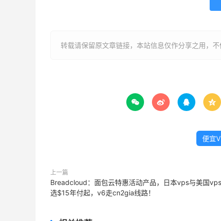
转载请保留原文章链接，本站信息仅作分享之用，不做




便宜V
上一篇
Breadcloud：面包云特惠活动产品，日本vps与美国vp
选$15年付起，v6走cn2gia线路！