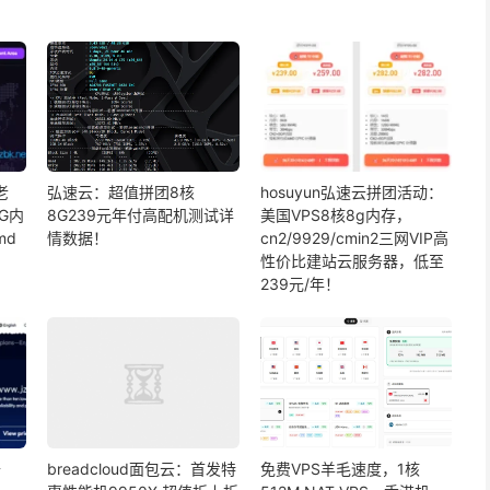
老
弘速云：超值拼团8核
hosuyun弘速云拼团活动：
G内
8G239元年付高配机测试详
美国VPS8核8g内存，
md
情数据！
cn2/9929/cmin2三网VIP高
性价比建站云服务器，低至
239元/年！
升
breadcloud面包云：首发特
免费VPS羊毛速度，1核