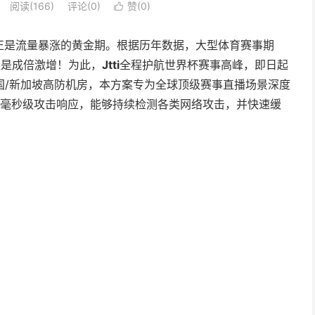
阅读(
166
)
评论(0)
赞(
0
)

正是流量暴涨的黄金期。根据历年数据，大型体育赛事期
更是成倍激增！为此，
Jtti
全程护航世界杯赛事高峰，即日起
国/新加坡高防机房，本方案专为全球顶级赛事直播场景深度
与毫秒级攻击响应，能够持续检测各类网络攻击，并快速缓