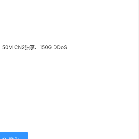
2、50M CN2独享、150G DDoS
赞(
0
)