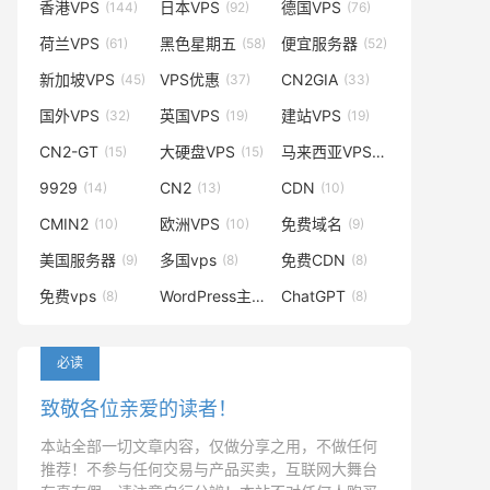
香港VPS
日本VPS
德国VPS
(144)
(92)
(76)
荷兰VPS
黑色星期五
便宜服务器
(61)
(58)
(52)
新加坡VPS
VPS优惠
CN2GIA
(45)
(37)
(33)
国外VPS
英国VPS
建站VPS
(32)
(19)
(19)
CN2-GT
大硬盘VPS
马来西亚VPS
(15)
(15)
(14)
9929
CN2
CDN
(14)
(13)
(10)
CMIN2
欧洲VPS
免费域名
(10)
(10)
(9)
美国服务器
多国vps
免费CDN
(9)
(8)
(8)
免费vps
WordPress主题
ChatGPT
(8)
(8)
(8)
必读
致敬各位亲爱的读者！
本站全部一切文章内容，仅做分享之用，不做任何
推荐！不参与任何交易与产品买卖，互联网大舞台