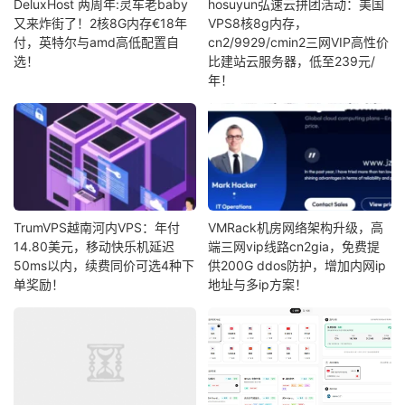
DeluxHost 两周年:灵车老baby
hosuyun弘速云拼团活动：美国
又来炸街了！2核8G内存€18年
VPS8核8g内存，
付，英特尔与amd高低配置自
cn2/9929/cmin2三网VIP高性价
选！
比建站云服务器，低至239元/
年！
TrumVPS越南河内VPS：年付
VMRack机房网络架构升级，高
14.80美元，移动快乐机延迟
端三网vip线路cn2gia，免费提
50ms以内，续费同价可选4种下
供200G ddos防护，增加内网ip
单奖励！
地址与多ip方案！