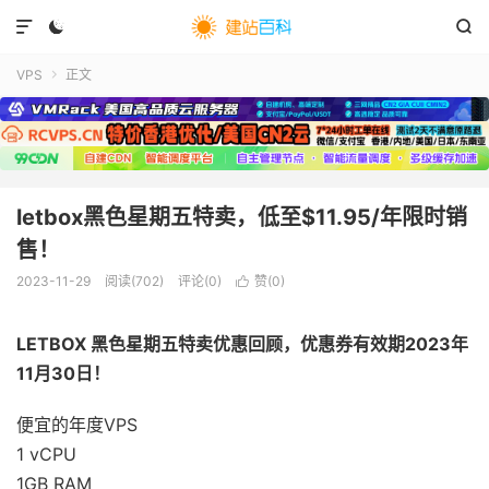



VPS
正文

letbox黑色星期五特卖，低至$11.95/年限时销
售！
2023-11-29
阅读(
702
)
评论(0)
赞(
0
)

LETBOX 黑色星期五特卖优惠回顾，优惠券有效期2023年
11月30日！
便宜的年度VPS
1 vCPU
1GB RAM