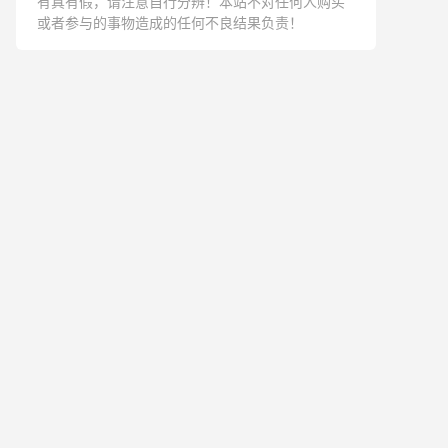
有真有假，请注意自行分辨！本站不对任何人购买
或者参与的事物造成的任何不良结果负责！