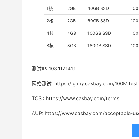
1核
2GB
40GB SSD
10
2核
2GB
60GB SSD
10
4核
4GB
100GB SSD
10
8核
8GB
180GB SSD
10
测试IP: 103.117.141.1
网络测试: https://lg.my.casbay.com/100M.test
TOS : https://www.casbay.com/terms
AUP: https://www.casbay.com/acceptable-us