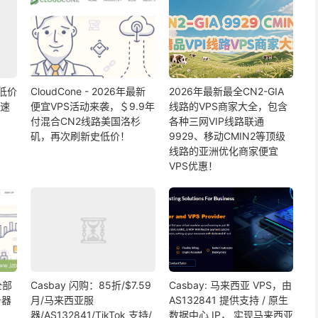
，低价
CloudCone - 2026年最新
2026年最新最全CN2-GIA
动速
便宜VPS活动来袭，＄9.9年
线路的VPS商家大全，包含
付混合CN2线路美国洛杉
各种三网VIP线路联通
矶，再次刷新史低价！
9929、移动CMIN2等顶级
线路的亚洲优化商家便宜
VPS优惠！
全部
Casbay 闪购：85折/$7.59
Casbay: 马来西亚 VPS，由
务器
月/马来西亚服
AS132841 提供支持 / 原生
器/AS132841/TikTok 支持/
数据中心 IP， 实现马来西亚