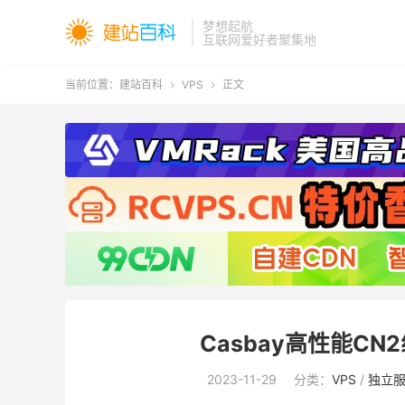
梦想起航
互联网爱好者聚集地
当前位置：
建站百科
VPS
正文


Casbay高性能C
2023-11-29
分类：
VPS
/
独立