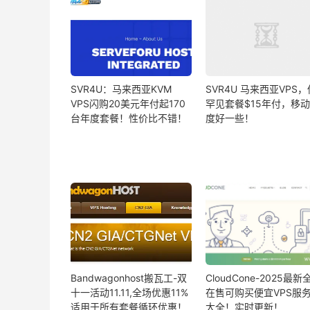
SVR4U：马来西亚KVM
SVR4U 马来西亚VPS
VPS闪购20美元年付起170
罕见套餐$15年付，移
台年度套餐！性价比不错！
度好一些！
Bandwagonhost搬瓦工-双
CloudCone-2025最新
十一活动11.11,全场优惠11%
在售可购买便宜VPS服
适用于所有套餐循环优惠！
大全！实时更新！