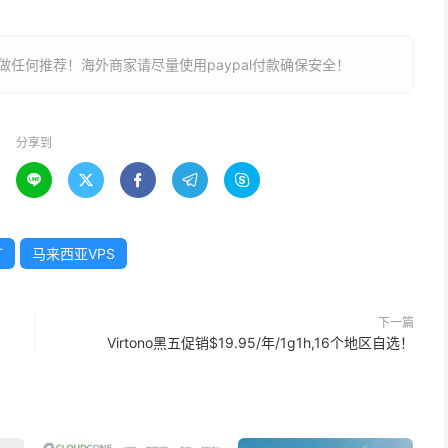
任何推荐！海外商家请尽量使用paypal付款确保安全！
分享到





T
马来西亚VPS
下一篇
Virtono黑五促销$19.95/年/1g1h,16个地区自选！