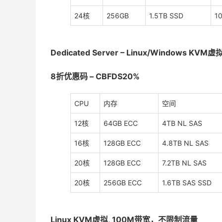
24核
256GB
1.5TB SSD
1
Dedicated Server – Linux/Windows 
8折优惠码 – CBFDS20%
CPU
内存
空间
12核
64GB ECC
4TB NL SAS
16核
128GB ECC
4.8TB NL SAS
20核
128GB ECC
7.2TB NL SAS
20核
256GB ECC
1.6TB SAS SSD
Linux KVM虚拟, 100M带宽，不限制流量