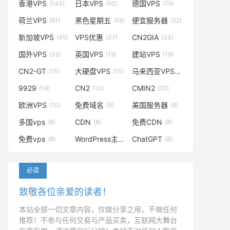
香港VPS
日本VPS
德国VPS
(144)
(92)
(76)
荷兰VPS
黑色星期五
便宜服务器
(61)
(58)
(52)
新加坡VPS
VPS优惠
CN2GIA
(45)
(37)
(33)
国外VPS
英国VPS
建站VPS
(32)
(19)
(19)
CN2-GT
大硬盘VPS
马来西亚VPS
(15)
(15)
(14)
9929
CN2
CMIN2
(14)
(13)
(10)
欧洲VPS
免费域名
美国服务器
(10)
(9)
(9)
多国vps
CDN
免费CDN
(8)
(8)
(8)
免费vps
WordPress主题
ChatGPT
(8)
(8)
(8)
必读
致敬各位亲爱的读者！
本站全部一切文章内容，仅做分享之用，不做任何
推荐！不参与任何交易与产品买卖，互联网大舞台