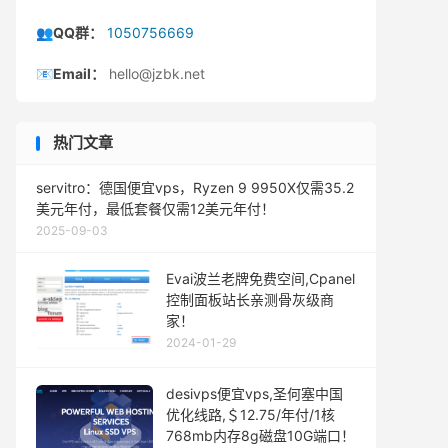
👥QQ群：
1050756669
📧Email：
hello@jzbk.net
热门文章
servitro：德国便宜vps，Ryzen 9 9950X仅需35.2
美元年付，最低套餐仅需12美元年付！
2025-09-03
Evai波兰老牌免费空间,Cpanel
控制面板站长亲测骨灰级商
家！
2024-01-29
desivps便宜vps,圣何塞中国
优化线路,＄12.75/年付/1核
768mb内存8g磁盘10G端口！