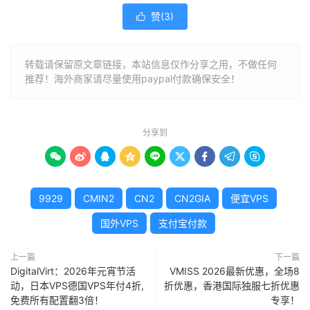
赞(
3
)

转载请保留原文章链接，本站信息仅作分享之用，不做任何
推荐！海外商家请尽量使用paypal付款确保安全！
分享到









9929
CMIN2
CN2
CN2GIA
便宜VPS
国外VPS
支付宝付款
上一篇
下一篇
DigitalVirt：2026年元宵节活
VMISS 2026最新优惠，全场8
动，日本VPS德国VPS年付4折,
折优惠，香港国际独服七折优惠
免费所有配置翻3倍！
专享！