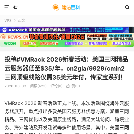



VPS
正文

投稿#VMRack 2026新春活动：美国三网精品
云服务器低至$35/年，cn2gia/9929/cmin2
三网顶级线路仅需35美元年付，传家宝系列！
2026-03-03
阅读(
423
)
评论(0)
赞(
3
)

VMRack 2026 新春活动正式上线。本次活动围绕海外云服
务器展开，重点推出多款美国云服务器优惠方案，涵盖三网
精品、三网优化以及美国原生线路，满足大陆访问、跨境业
务、海外建站及开发测试等多种使用场景。其中，美国
三网