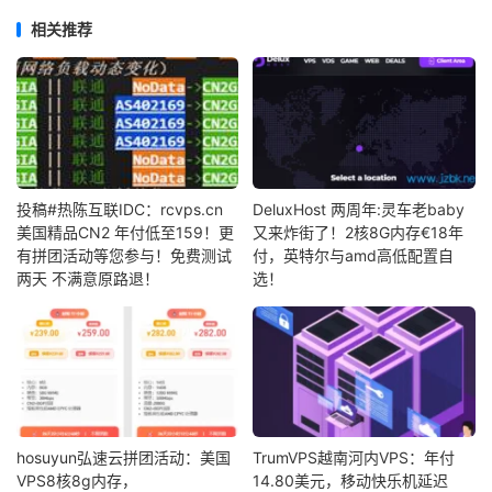
相关推荐
投稿#热陈互联IDC：rcvps.cn
DeluxHost 两周年:灵车老baby
美国精品CN2 年付低至159！更
又来炸街了！2核8G内存€18年
有拼团活动等您参与！免费测试
付，英特尔与amd高低配置自
两天 不满意原路退！
选！
hosuyun弘速云拼团活动：美国
TrumVPS越南河内VPS：年付
VPS8核8g内存，
14.80美元，移动快乐机延迟