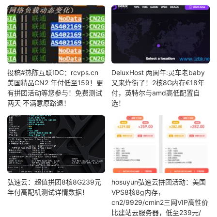
投稿#热陈互联IDC：rcvps.cn
DeluxHost 两周年:灵车老baby
美国精品CN2 年付低至159！更
又来炸街了！2核8G内存€18年
有拼团活动等您参与！免费测试
付，英特尔与amd高低配置自
两天 不满意原路退！
选！
弘速云：超值拼团8核8G239元
hosuyun弘速云拼团活动：美国
年付高配机测试详情数据！
VPS8核8g内存，
cn2/9929/cmin2三网VIP高性价
比建站云服务器，低至239元/