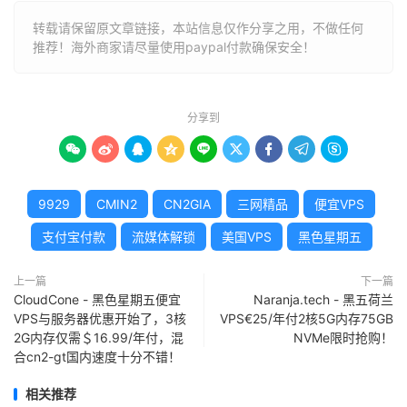
转载请保留原文章链接，本站信息仅作分享之用，不做任何
推荐！海外商家请尽量使用paypal付款确保安全！
分享到









9929
CMIN2
CN2GIA
三网精品
便宜VPS
支付宝付款
流媒体解锁
美国VPS
黑色星期五
上一篇
下一篇
CloudCone - 黑色星期五便宜
Naranja.tech - 黑五荷兰
VPS与服务器优惠开始了，3核
VPS€25/年付2核5G内存75GB
2G内存仅需＄16.99/年付，混
NVMe限时抢购！
合cn2-gt国内速度十分不错！
相关推荐