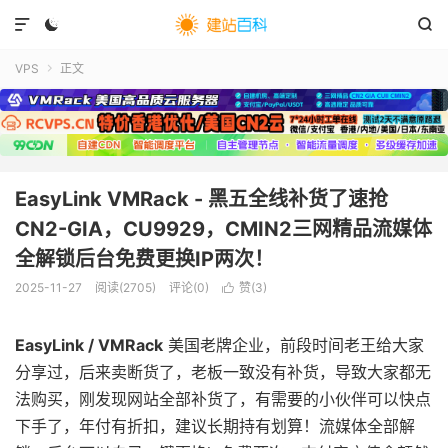



VPS
正文

EasyLink VMRack - 黑五全线补货了速抢
CN2-GIA，CU9929，CMIN2三网精品流媒体
全解锁后台免费更换IP两次！
2025-11-27
阅读(
2705
)
评论(0)
赞(
3
)

EasyLink / VMRack
美国老牌企业，前段时间老王给大家
分享过，后来卖断货了，老板一致没有补货，导致大家都无
法购买，刚发现网站全部补货了，有需要的小伙伴可以快点
下手了，年付有折扣，建议长期持有划算！流媒体全部解