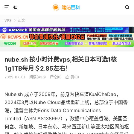



VPS
正文

nube.sh 按小时计费vps,相关日本可选1核
1g1TB每月＄2.85左右！
2025-07-01
阅读(
436
)
评论(0)
赞(
0
)

Nube.sh 成立于2009年，前身为快车道KuaiCheDao，
2024年3月以Nube Cloud品牌重新上线，总部位于中国香
港，运营主体为Eons Data Communications
Limited（ASN AS138997），数据中心覆盖香港、美国圣
何塞、新加坡、日本东京、马来西亚新山等亚太地区网络枢