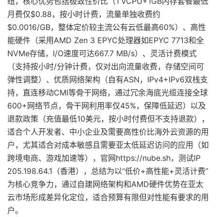
纽，核心优势包括极致性价比（1 vCPU+1GB内存套餐最低
月费仅$0.88，按小时计费，流量单独收费约
$0.0016/GB，整体定价较主流公有云低最高60%）、高性
能硬件（采用AMD Zen 3 EPYC处理器如EPYC 7713和全
NVMe存储，I/O速度可达667.7 MB/s）、灵活计费模式
（支持按小时/分钟计费，仅对出向流量收费，存储空间可
弹性调整）、优质网络架构（自有ASN，IPv4+IPv6双栈支
持，直连移动CMI等骨干网络，通过冗余海底光缆连接全球
600+网络节点，骨干网利用率仅45%，保障低延迟）以及
退款政策（充值最低10美元，按小时付费但不支持退款），
适合个人开发者、中小企业及需要高性价比海外云资源的用
户，尤其适合对成本敏感且需要亚太低延迟访问的应用（如
跨境电商、游戏加速等），官网https://nube.sh，测试IP
205.198.64.1（香港），总结为以“低价+高性能+灵活计费”
为核心竞争力，通过自建网络架构和AMD硬件优势在亚太
云市场形成差异化定位，适合预算有限但对性能有要求的用
户。