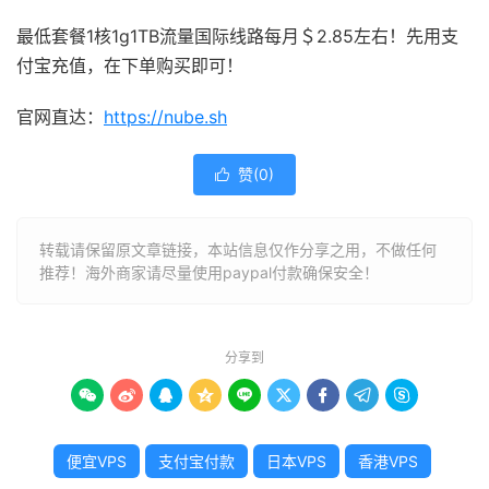
最低套餐1核1g1TB流量国际线路每月＄2.85左右！先用支
付宝充值，在下单购买即可！
官网直达：
https://nube.sh
赞(
0
)

转载请保留原文章链接，本站信息仅作分享之用，不做任何
推荐！海外商家请尽量使用paypal付款确保安全！
分享到









便宜VPS
支付宝付款
日本VPS
香港VPS