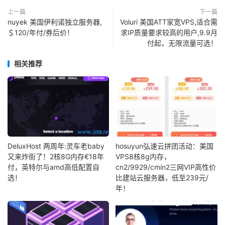
上一篇
下一篇
nuyek 美国伊利诺独立服务器,
Voluri 美国ATT家宽VPS,适合需
＄120/年付/券后价！
求IP质量要求较高的用户,9.9月
付起，无限流量可选！
相关推荐
DeluxHost 两周年:灵车老baby
hosuyun弘速云拼团活动：美国
又来炸街了！2核8G内存€18年
VPS8核8g内存，
付，英特尔与amd高低配置自
cn2/9929/cmin2三网VIP高性价
选！
比建站云服务器，低至239元/
年！