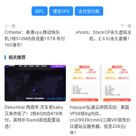
IEPL
便宜VPS
支付宝付款
上一篇
下一篇
Cnfaster：香港vps,移动快乐
xhosts：StackCP永久虚拟主
机,1核512M内存流量1.5TB.年付
机，￡3.5/永久套餐！
100港币！
相关推荐
DeluxHost 两周年:灵车老baby
hosuyun弘速云拼团活动：美国
又来炸街了！2核8G内存€18年
VPS8核8g内存，
付，英特尔与amd高低配置自
cn2/9929/cmin2三网VIP高性价
选！
比建站云服务器，低至239元/
年！