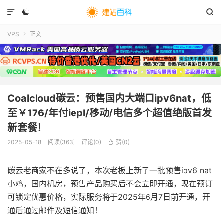



VPS
正文

Coalcloud碳云：预售国内大端口ipv6nat，低
至￥176/年付iepl/移动/电信多个超值绝版首发
新套餐！
2025-05-18
阅读(
363
)
评论(0)
赞(
0
)

碳云老商家不在多说了，本次老板上新了一批预售ipv6 nat
小鸡，国内机房，预售产品购买后不会立即开通，现在预订
可锁定优惠价格，实际服务将于2025年6月7日前开通，开
通后通过邮件及短信通知！