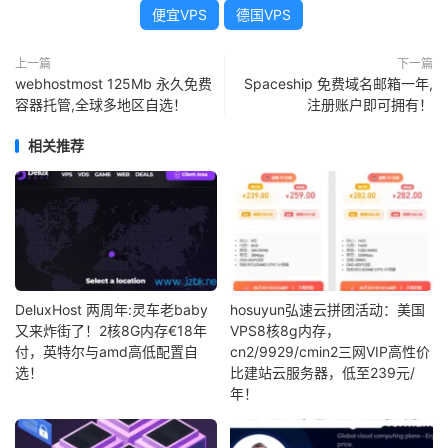
便宜VPS
德国VPS
上一篇
下一篇
webhostmost 125Mb 永久免费
Spaceship 免费域名邮箱一年,
容器托管,全球多地区自选！
注册账户即可拥有！
相关推荐
DeluxHost 两周年:灵车老baby
hosuyun弘速云拼团活动：美国
又来炸街了！2核8G内存€18年
VPS8核8g内存，
付，英特尔与amd高低配置自
cn2/9929/cmin2三网VIP高性价
选！
比建站云服务器，低至239元/
年！