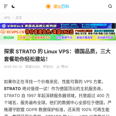



VPS
正文

探索 STRATO 的 Linux VPS：德国品质，三大
套餐助你轻松建站！
2025-05-13
阅读(
332
)
评论(0)
赞(
0
)

如果你正在寻找一个价格亲民、性能可靠的 VPS 方案，
STRATO
绝对值得一试！作为德国顶尖的主机服务商，
STRATO 自 1997 年起深耕服务器领域，托管超过 400 万
个域名，服务遍布全球。他们的数据中心全部位于德国，严
格遵守欧盟 GDPR 数据保护标准，还采用 100% 可再生能