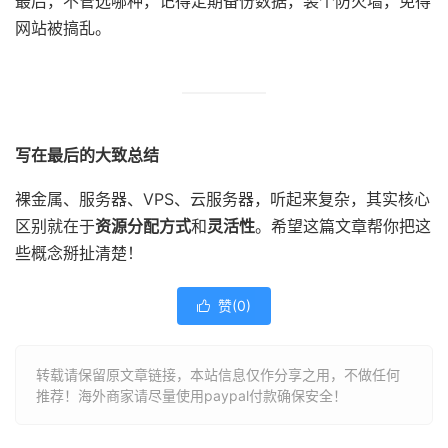
最后，不管选哪种，记得定期备份数据，装个防火墙，免得
网站被搞乱。
写在最后的大致总结
裸金属、服务器、VPS、云服务器，听起来复杂，其实核心
区别就在于
资源分配方式
和
灵活性
。希望这篇文章帮你把这
些概念掰扯清楚！
赞(
0
)

转载请保留原文章链接，本站信息仅作分享之用，不做任何
推荐！海外商家请尽量使用paypal付款确保安全！