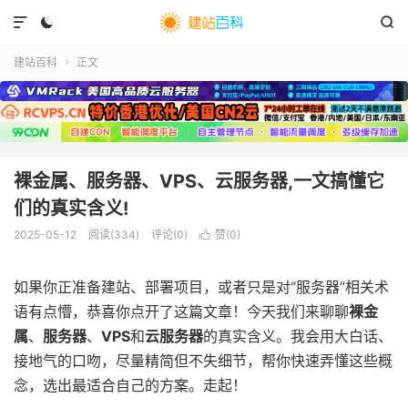



建站百科
正文

裸金属、服务器、VPS、云服务器,一文搞懂它
们的真实含义!
2025-05-12
阅读(
334
)
评论(0)
赞(
0
)

如果你正准备建站、部署项目，或者只是对“服务器”相关术
语有点懵，恭喜你点开了这篇文章！今天我们来聊聊
裸金
属
、
服务器
、
VPS
和
云服务器
的真实含义。我会用大白话、
接地气的口吻，尽量精简但不失细节，帮你快速弄懂这些概
念，选出最适合自己的方案。走起！