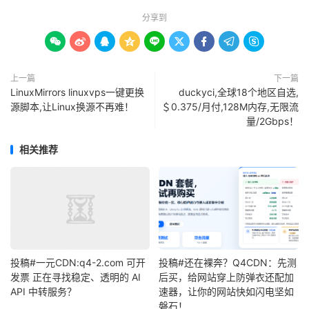
分享到









上一篇
下一篇
LinuxMirrors linuxvps一键更换
duckyci,全球18个地区自选,
源脚本,让Linux换源不再难！
＄0.375/月付,128M内存,无限流
量/2Gbps！
相关推荐
投稿#一元CDN:q4-2.com 可开
投稿#还在裸奔？Q4CDN：先测
发票 正在寻找稳定、透明的 AI
后买，给网站穿上防弹衣还配加
API 中转服务？
速器，让你的网站快如闪电坚如
磐石！