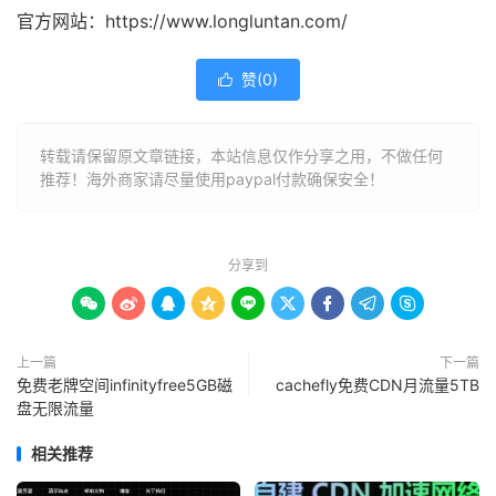
官方网站：https://www.longluntan.com/
赞(
0
)

转载请保留原文章链接，本站信息仅作分享之用，不做任何
推荐！海外商家请尽量使用paypal付款确保安全！
分享到









上一篇
下一篇
免费老牌空间infinityfree5GB磁
cachefly免费CDN月流量5TB
盘无限流量
相关推荐