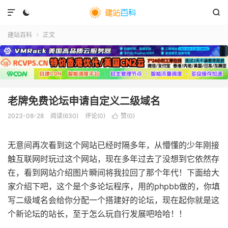



建站百科
正文

老牌免费论坛申请自定义二级域名
2023-08-28
阅读(
630
)
评论(0)
赞(
0
)

无意间再次看到这个网站已经时隔多年，从懵懂的少年刚接
触互联网时玩过这个网站，现在多年过去了没想到它依然存
在，看到网站介绍图片瞬间将我拉回了那个年代！下面给大
家介绍下吧，这个是个多论坛程序，用的phpbb做的，你填
写二级域名会给你分配一个搭建好的论坛，现在起你就是这
个新论坛的站长，至于怎么玩自行发展吧哈哈！！