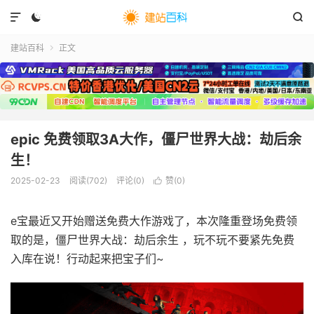



建站百科
正文

epic 免费领取3A大作，僵尸世界大战：劫后余
生！
2025-02-23
阅读(
702
)
评论(0)
赞(
0
)

e宝最近又开始赠送免费大作游戏了，本次隆重登场免费领
取的是，僵尸世界大战：劫后余生 ，玩不玩不要紧先免费
入库在说！行动起来把宝子们~