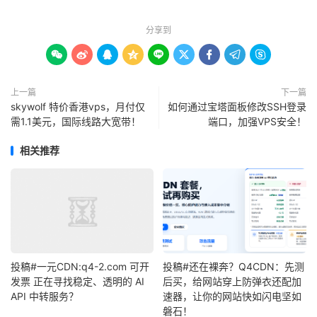
分享到









上一篇
下一篇
skywolf 特价香港vps，月付仅
如何通过宝塔面板修改SSH登录
需1.1美元，国际线路大宽带！
端口，加强VPS安全！
相关推荐
投稿#一元CDN:q4-2.com 可开
投稿#还在裸奔？Q4CDN：先测
发票 正在寻找稳定、透明的 AI
后买，给网站穿上防弹衣还配加
API 中转服务？
速器，让你的网站快如闪电坚如
磐石！