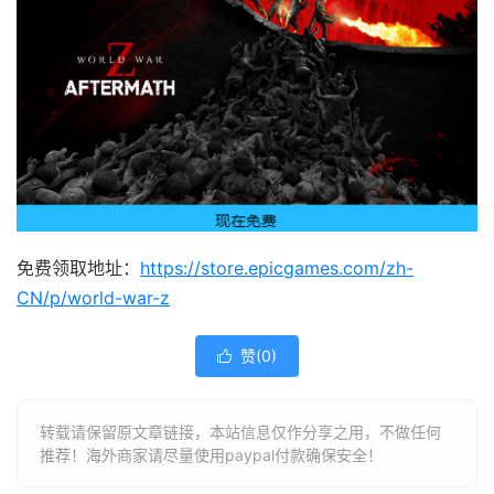
免费领取地址：
https://store.epicgames.com
/
zh-
CN/p/world-war-z
赞(
0
)

转载请保留原文章链接，本站信息仅作分享之用，不做任何
推荐！海外商家请尽量使用paypal付款确保安全！