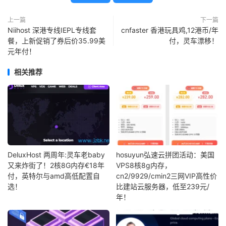
上一篇
下一篇
Niihost 深港专线IEPL专线套
cnfaster 香港玩具鸡,12港币/年
餐，上新促销了券后价35.99美
付，灵车漂移！
元年付！
相关推荐
DeluxHost 两周年:灵车老baby
hosuyun弘速云拼团活动：美国
又来炸街了！2核8G内存€18年
VPS8核8g内存，
付，英特尔与amd高低配置自
cn2/9929/cmin2三网VIP高性价
选！
比建站云服务器，低至239元/
年！