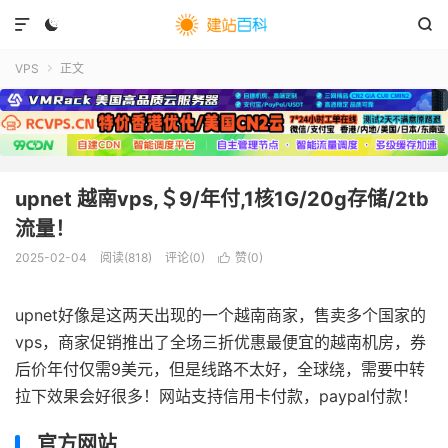



VPS
正文

upnet 越南vps,＄9/年付,1核1G/20g存储/2tb
流量！
2025-02-04
阅读(
818
)
评论(0)
赞(
0
)

upnet好像是这两天出现的一个越南商家，售卖多个国家的
vps，商家促销推出了全场三折优惠最便宜的越南机房，券
后价年付仅需9美元，但是线路不太好，全球绕，需要中转
拉下效果会好很多！网站支持信用卡付款，paypal付款！
官方网站