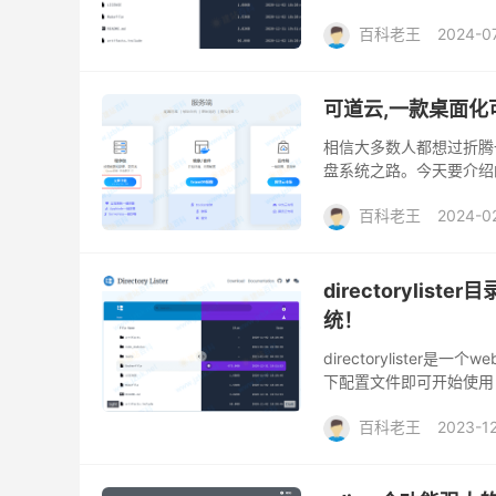
上传到你的网站根目录，然
百科老王
2024-0
可道云,一款桌面化
相信大多数人都想过折腾
盘系统之路。今天要介绍
你的pc电脑。无论你是大
百科老王
2024-0
directoryl
统！
directorylist
下配置文件即可开始使用
本程序由老外开发，完全免
百科老王
2023-12