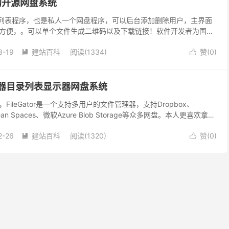
大的开源网盘系统
目录列表程序，也是私人一个网盘程序，可以后台添加删除用户，主界面
方便，。可以单个文件生成二维码以及下载链接！软件开发者为国内
十分详细。特别适合自己做个存文件的小网盘使用！程序...
3-19
建站百科
阅读(
1334
)
赞(
0
)


件管理器目录列表显示器网盘系统
ileGator是一个支持多用户的文件管理器，支持Dropbox、
Ocean Spaces、微软Azure Blob Storage等众多网盘。本人更喜欢拿它
.
2-26
建站百科
阅读(
1320
)
赞(
0
)

