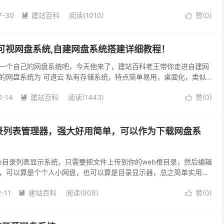
后再编辑下设置文件即可达到你的...
7-30
建站百科
阅读(
1010
)
赞(
0
)


可视网盘系统,自建网盘系统搭建详细教程！
一个自己的网盘系统吧，今天他来了，建站百科老王带你走进自建网
的网盘系统为 可道云 私有存储系统，特点简单易用，桌面化，类似
神还是小白都符合你口味！ 早期叫做芒果云，是没有数...
2-14
建站百科
阅读(
1443
)
赞(
0
)


ister目录列表管理器，强大好用简单，可以作为下载网盘系
er是一个web目录列表显示系统，只需要把文件上传到你的web根目录，然后编辑
，可以算是个个人小网盘，也可以算是目录显示器，总之简单实用，
费！ 如上图，颜色绚丽干净整洁...
-11
建站百科
阅读(
908
)
赞(
0
)

