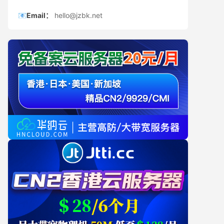
📧Email：
hello@jzbk.net