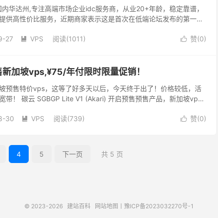
位于美国内华达州,专注高端市场企业idc服务商，从业20+年龄，稳定靠谱，
提供高性价比服务，近期商家表示这是首次在低端论坛发布的第一款
错，需要的小伙伴去看看吧！可选择地区...
9-27
VPS
阅读(
1011
)
赞(
0
)


预售新加坡vps,¥75/年付限时限量促销！
坡预售特价vps，这等了好多天以后，今天终于出了！价格较低，活
碳云 SGBGP Lite V1 (Akari) 开启预售预售产品，新加坡vps,
6移动直连，国际方向...
8-30
VPS
阅读(
739
)
赞(
0
)


4
5
下一页
共 5 页
© 2023-2026
建站百科
网站地图
丨
豫ICP备2023032270号-1