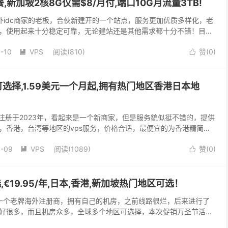
套餐,新加坡2核8G仅需$8/月付,端口10G月流量3TB!
个海外idc商家的老板，合伙新建开的一个站点，服务更加优质多样化，老
，使用起来十分稳定可靠，无论建站还是其他需求都十分不错！目前
下面这款黑色星期五新加坡高配vps！需要建...
1-10
VPS
阅读(
810
)
赞(
0
)


ps可选择,1.59美元一个月起,拥有热门地区香港日本地
名注册于2023年，看起来是一个新商家，但是服务貌似挺不错的，提供
，香港，台湾等地区的vps服务，价格合适，最便宜的为香港精简版
发建站折腾都十分合适！ 官网地址：htt...
1-09
VPS
阅读(
1089
)
赞(
0
)


任选,€19.95/年,日本,香港,新加坡热门地区可选！
14年的一个老牌海外注册商，拥有自己的机房，之前线路很烂，后来进行了
好很多，而且机房众多，全球多个地区可选择，本次促销万圣节活
区，经过老王测试，移动线路优秀，直连延迟低！其...