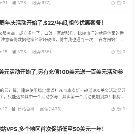
0-31
VPS
阅读(
677
)
赞(
0
)


云11周年庆活动开始了,$22/年起,祖传优惠套餐！
人开的idc服务商，成立多年了，口碑一直就那样，比较热门的就是他家的香
ps！注意备份数据他家经常坏硬盘，博主我也遇到一次！ 官方网站：
com 11周...
0-15
VPS
阅读(
855
)
赞(
0
)


00美元活动开始了,另有充值100美元送一百美元活动参
正的云计算，建站使用稳定靠谱！vultr本次新一轮送300美金活动又开
个，只能选择其中一个活动参与！其实第一个活动更加划算！机房多
，香港，韩国，新加坡，等热门线路都有，羊...
0-12
建站百科
阅读(
1438
)
赞(
0
)


t高端建站VPS,多个地区首次促销低至50美元一年！