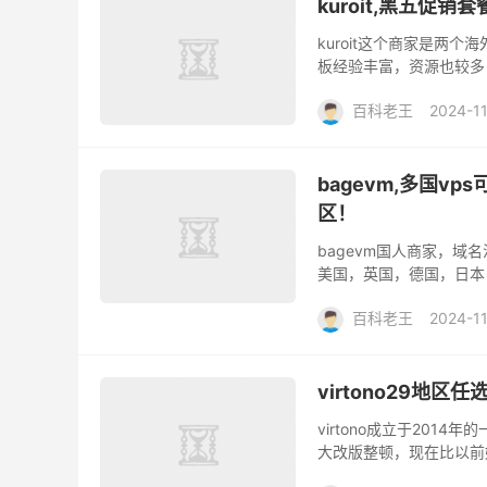
kuroit,黑五促销
kuroit这个商家是两
板经验丰富，资源也较多
马上黑五了老板提前放出了
百科老王
2024-1
bagevm,多国v
区！
bagevm国人商家，域
美国，英国，德国，日本
仅需1.59美元一个月，开
百科老王
2024-1
virtono29地区
virtono成立于20
大改版整顿，现在比以前
动，主要热门的为亚洲地