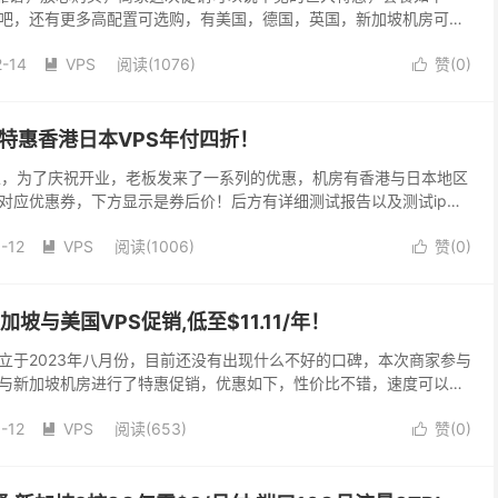
吧，还有更多高配置可选购，有美国，德国，英国，新加坡机房可
链接 活动直达：https://www.l...
2-14
VPS
阅读(
1076
)
赞(
0
)


业特惠香港日本VPS年付四折！
商家，为了庆祝开业，老板发来了一系列的优惠，机房有香港与日本地区
对应优惠券，下方显示是券后价！后方有详细测试报告以及测试ip！
ttps://vps.mg 月付6折优...
-12
VPS
阅读(
1006
)
赞(
0
)


11,新加坡与美国VPS促销,低至$11.11/年！
家，成立于2023年八月份，目前还没有出现什么不好的口碑，本次商家参与
与新加坡机房进行了特惠促销，优惠如下，性价比不错，速度可以看
付宝付款新加坡原生ip！ 官方网站 官...
-12
VPS
阅读(
653
)
赞(
0
)

