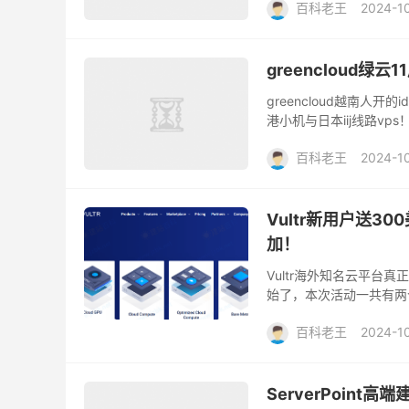
百科老王
2024-1
greencloud绿
greencloud越南
港小机与日本iij线路v
https://greencloudvps.
百科老王
2024-1
Vultr新用户送3
加！
Vultr海外知名云平台真
始了，本次活动一共有两
个国家可选，日本，美国
百科老王
2024-1
ServerPoin