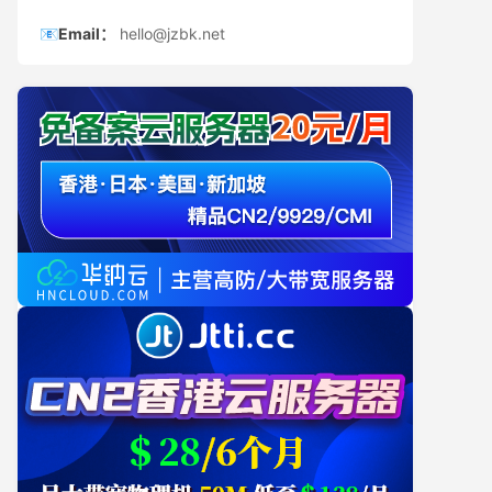
📧Email：
hello@jzbk.net