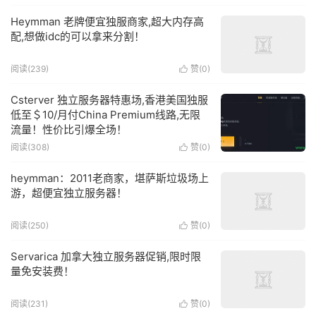
Heymman 老牌便宜独服商家,超大内存高
配,想做idc的可以拿来分割！
阅读(
239
)
赞(
0
)

Csterver 独立服务器特惠场,香港美国独服
低至＄10/月付China Premium线路,无限
流量！性价比引爆全场！
阅读(
308
)
赞(
0
)

heymman：2011老商家，堪萨斯垃圾场上
游，超便宜独立服务器！
阅读(
250
)
赞(
0
)

Servarica 加拿大独立服务器促销,限时限
量免安装费！
阅读(
231
)
赞(
0
)
