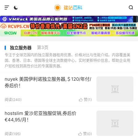



第3页
独立服务器
专注于全球范围内的独立服务器租用优惠、价格对比与性能介绍。内容覆盖美
国、香港、日本、德国等全球主流数据中心，实时更新特价信息，帮助企业用
户轻松找到高性价比的专属服务器。
nuyek 美国伊利诺独立服务器,＄120/年付/
券后价！
阅读(
240
)
赞(
1
)

hostslim 爱沙尼亚独服促销,券后价
€44,95/月！
阅读(
195
)
赞(
0
)
