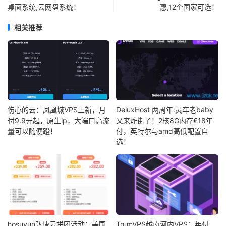
桌面系统,云网盘系统！
惠,12个国家可选！
相关推荐
伤心的云：凤凰城VPS上新，月
DeluxHost 两周年:灵车老baby
付9.9元起，原生ip，大端口高流
又来炸街了！2核8G内存€18年
量可以随便蹬！
付，英特尔与amd高低配置自
选！
hosuyun弘速云拼团活动：美国
TrumVPS越南河内VPS：年付