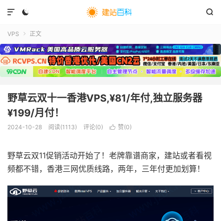



VPS
正文

野草云双十一香港VPS,¥81/年付,独立服务器
¥199/月付！
2024-10-28
阅读(
1113
)
评论(0)
赞(
0
)

野草云双11促销活动开始了！老牌靠谱商家，建站或者看视
频都不错，香港三网优质线路，两年，三年付更加划算！