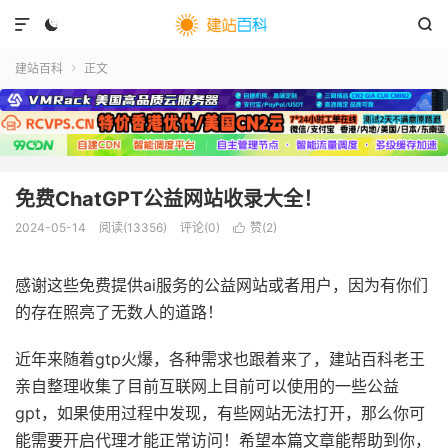



建站百科
正文

免费ChatGPT公益网站收录大全！
2024-05-14
阅读(
13356
)
评论(0)
赞(
2
)

感谢这些免费提供ai服务的公益网站或者用户，因为有你们
的存在照亮了无数人的道路！
近年来随着gtp火爆，各种需求也跟着来了，建站百科老王
亲自整理收集了目前互联网上目前可以使用的一些公益
gpt，如果使用过程中发现，有些网站无法打开，那么你可
能需要开启代理才能正常访问！希望本篇文章能帮助到你，