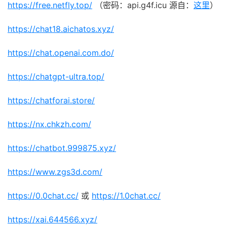
https://free.netfly.top/
（密码：api.g4f.icu 源自：
这里
）
https://chat18.aichatos.xyz/
https://chat.openai.com.do/
https://chatgpt-ultra.top/
https://chatforai.store/
https://nx.chkzh.com/
https://chatbot.999875.xyz/
https://www.zgs3d.com/
https://0.0chat.cc/
或
https://1.0chat.cc/
https://xai.644566.xyz/