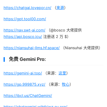
https://chatgai.lovepor.cn/
（
来源
）
https://gpt.tool00.com/
https://nav.swt-ai.com/
（@bosco 大佬提供
https://api.bosco.icu/
注册送 2 万 $）
https://niansuhai-llms.hf.space/
（Niansuhai 大佬提供）
免费 Gemini Pro:
https://gemini-ai.top/
（来源：
这里
）
https://gp.999875.xyz/
（来源：
牧心
）
https://ibcl.us/ChatGemini/
https://chatgemini.wjhtkjwz.eu.org/