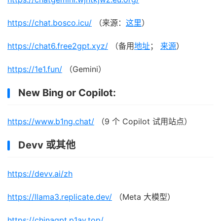
https://chat.bosco.icu/
（来源：
这里
）
https://chat6.free2gpt.xyz/
（备用
地址
；
来源
）
https://1e1.fun/
（Gemini）
New Bing or Copilot:
https://www.b1ng.chat/
（9 个 Copilot 试用站点）
Devv 或其他
https://devv.ai/zh
https://llama3.replicate.dev/
（Meta 大模型）
https://chinagpt.p1ay.top/