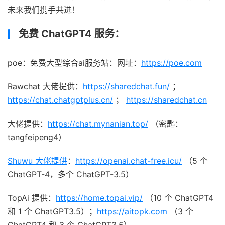
未来我们携手共进！
免费 ChatGPT4 服务：
poe：免费大型综合ai服务站：网址：
https://poe.com
Rawchat 大佬提供：
https://sharedchat.fun/
；
https://chat.chatgptplus.cn/
；
https://sharedchat.cn
大佬提供：
https://chat.mynanian.top/
（密匙：
tangfeipeng4）
Shuwu 大佬提供
：
https://openai.chat-free.icu/
（5 个
ChatGPT-4，多个 ChatGPT-3.5）
TopAi 提供：
https://home.topai.vip/
（10 个 ChatGPT4
和 1 个 ChatGPT3.5）；
https://aitopk.com
（3 个