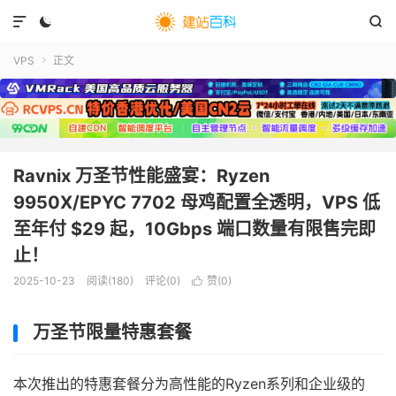



VPS
正文

Ravnix 万圣节性能盛宴：Ryzen
9950X/EPYC 7702 母鸡配置全透明，VPS 低
至年付 $29 起，10Gbps 端口数量有限售完即
止！
2025-10-23
阅读(
180
)
评论(0)
赞(
0
)

万圣节限量特惠套餐
本次推出的特惠套餐分为高性能的Ryzen系列和企业级的