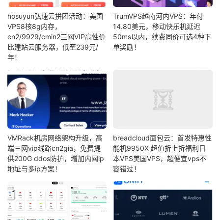
hosuyun弘速云拼团活动：美国
TrumVPS越南河内VPS：年付
VPS8核8g内存，
14.80美元，移动快乐机延迟
cn2/9929/cmin2三网VIP高性价
50ms以内，续费同价可选4种下
比建站云服务器，低至239元/
单奖励！
年！
VMRack机房网络架构升级，高
breadcloud面包云：首发特惠性
端三网vip线路cn2gia，免费提
能机9950X 超值折上折福利日
供200G ddos防护，增加内网ip
本VPS美国VPS，超便宜vps不
地址与多ip方案！
容错过！