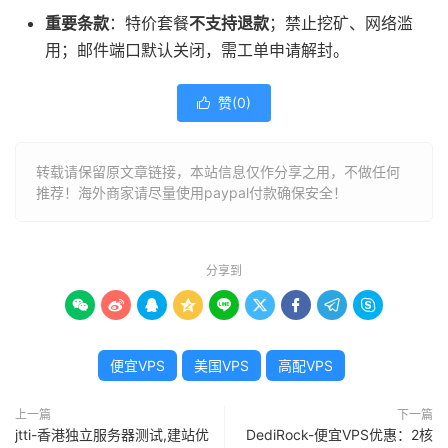
重要条款
：特价套餐
不支持退款
；禁止挖矿、网络滥
用；邮件端口默认关闭，需工单申请解封。
赞(
0
)

转载请保留原文章链接，本站信息仅作分享之用，不做任何
推荐！海外商家请尽量使用paypal付款确保安全！
分享到









便宜VPS
美国VPS
高配VPS
上一篇
下一篇
jtti-香港独立服务器测试,建站优
DediRock-便宜VPS优惠：2核