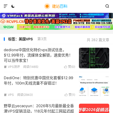



第3页
标签：美国VPS
共 282 篇文章
dedione中国优化特价vps测试信息，
$12.99年付，流媒体全解锁，速度优秀！
可以当传家宝！
VPS测评
阅读(
1465
)
赞(
0
)


DediOne：特别优惠中国优化套餐$12.99
年付，100m无线流量不容错过！
VPS
阅读(
2943
)
赞(
1
)


野草云yecaoyun：2026年5月最新最全香
港VPS促销活动，118元年付起三网延迟超