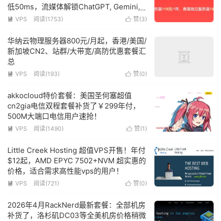
低50ms，流媒体解锁ChatGPT, Gemini,
Claude, GitHub Copilot, Meta AI, Grok
VPS
阅读(
1753
)
赞(
3
)


等主流AI！
华纳云物理服务器800元/月起，香港/美国/
新加坡CN2、站群/大带宽/高防优惠套餐汇
总
VPS
阅读(
193
)
赞(
0
)


akkocloud特价套餐：美国圣何塞超值
cn2gia电信双程套餐补货了￥299年付，
500M大端口电信用户速抢！
VPS
阅读(
1490
)
赞(
1
)


Little Creek Hosting 超值VPS开售！年付
$12起，AMD EPYC 7502+NVM 超实惠的
价格，适合需求高性能vps的用户！
VPS
阅读(
721
)
赞(
0
)


2026年4月RackNerd最新套餐：全部机房
补货了，洛杉矶DC03等全美机房价格稍微