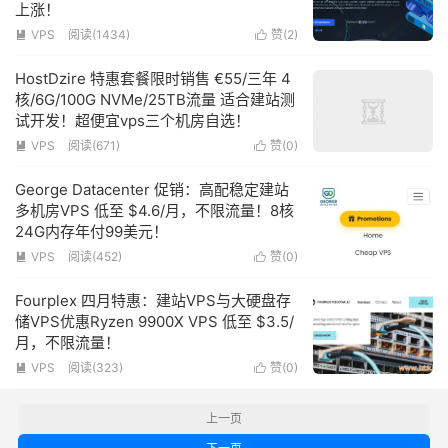
上涨！
VPS
阅读(
1434
)
赞(
2
)


HostDzire 特惠套餐限时销售 €55/三年 4
核/6G/100G NVMe/25TB流量 适合建站测
试开发！超便宜vps三个机房自选！
VPS
阅读(
671
)
赞(
0
)


George Datacenter 促销：高配稳定建站
多机房VPS 低至 $4.6/月，不限流量！8核
24G内存年付99美元！
VPS
阅读(
452
)
赞(
0
)


Fourplex 四月特惠：建站VPS与大硬盘存
储VPS优惠Ryzen 9900X VPS 低至 $3.5/
月，不限流量！
VPS
阅读(
323
)
赞(
0
)


上一页