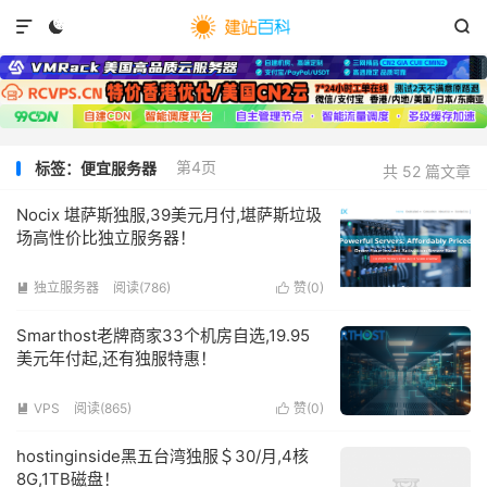



第4页
标签：便宜服务器
共 52 篇文章
Nocix 堪萨斯独服,39美元月付,堪萨斯垃圾
场高性价比独立服务器！
独立服务器
阅读(
786
)
赞(
0
)


Smarthost老牌商家33个机房自选,19.95
美元年付起,还有独服特惠！
VPS
阅读(
865
)
赞(
0
)


hostinginside黑五台湾独服＄30/月,4核
8G,1TB磁盘！