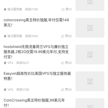
独立服务器
阅读(
729
)
赞(
1
)


colocrossing黑五特价独服,年付仅需148
美元！
独立服务器
阅读(
744
)
赞(
0
)


hostshield无限流量荷兰VPS与廉价独立
服务器,2核2G仅需19.99美元年付,支持支
付宝！
VPS
阅读(
627
)
赞(
0
)


Easyvm超高性价比美国VPS与独立服务器
特惠！
VPS
阅读(
729
)
赞(
0
)


ColoCrossing黑五特价独服,99美元年
付！