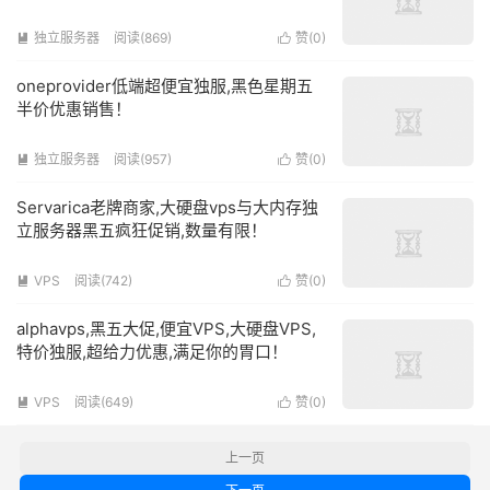
独立服务器
阅读(
869
)
赞(
0
)


oneprovider低端超便宜独服,黑色星期五
半价优惠销售！
独立服务器
阅读(
957
)
赞(
0
)


Servarica老牌商家,大硬盘vps与大内存独
立服务器黑五疯狂促销,数量有限！
VPS
阅读(
742
)
赞(
0
)


alphavps,黑五大促,便宜VPS,大硬盘VPS,
特价独服,超给力优惠,满足你的胃口！
VPS
阅读(
649
)
赞(
0
)


上一页