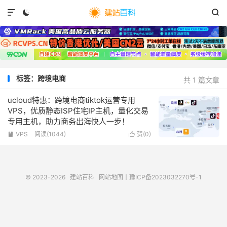



标签：跨境电商
共 1 篇文章
ucloud特惠：跨境电商tiktok运营专用
VPS，优质静态ISP住宅IP主机，量化交易
专用主机，助力商务出海快人一步！
VPS
阅读(
1044
)
赞(
0
)


© 2023-2026
建站百科
网站地图
丨
豫ICP备2023032270号-1