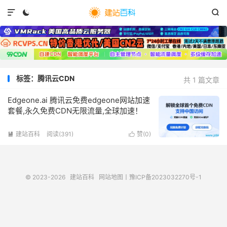



标签：腾讯云CDN
共 1 篇文章
Edgeone.ai 腾讯云免费edgeone网站加速
套餐,永久免费CDN无限流量,全球加速！
建站百科
阅读(
391
)
赞(
0
)


© 2023-2026
建站百科
网站地图
丨
豫ICP备2023032270号-1