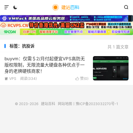



标签：抗投诉
共 1 篇文章
buyvm：仅需＄2/月付起便宜VPS高防无
版权限制，无限流量大硬盘各种优点于一
身的老牌硬核商家！
VPS
阅读(
334
)
赞(
0
)


© 2023-2026
建站百科
网站地图
丨
豫ICP备2023032270号-1